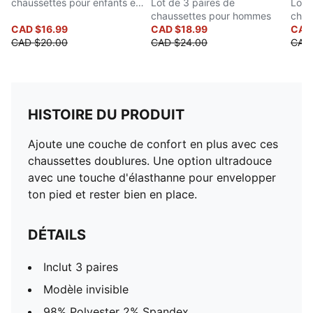
chaussettes pour enfants et
Lot de 3 paires de
Lot 
adolescents
chaussettes pour hommes
chau
CAD $16.99
CAD $18.99
CAD
CAD $20.00
CAD $24.00
CAD 
HISTOIRE DU PRODUIT
Ajoute une couche de confort en plus avec ces
chaussettes doublures. Une option ultradouce
avec une touche d'élasthanne pour envelopper
ton pied et rester bien en place.
DÉTAILS
Inclut 3 paires
Modèle invisible
98% Polyester 2% Spandex