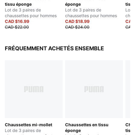
tissu éponge
éponge
tiss
Lot de 3 paires de
Lot de 3 paires de
Lot 
chaussettes pour hommes
chaussettes pour hommes
chau
CAD $16.99
CAD $18.99
CAD
CAD $22.00
CAD $24.00
CAD 
FRÉQUEMMENT ACHETÉS ENSEMBLE
Chaussettes mi-mollet
Chaussettes en tissu
Chau
Lot de 3 paires de
éponge
tiss