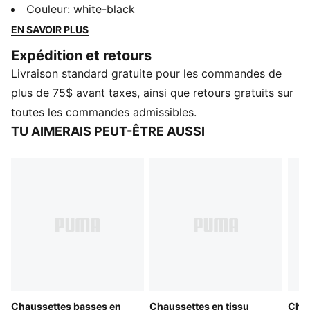
une touche d'élasthanne pour envelopper ton pied et
Couleur
:
white-black
rester bien en place.
EN SAVOIR PLUS
DÉTAILS
Expédition et retours
Inclut 3 paires
Livraison standard gratuite pour les commandes de
Modèle invisible
98% Polyester 2% Spandex
plus de 75$ avant taxes, ainsi que retours gratuits sur
toutes les commandes admissibles.
TU AIMERAIS PEUT-ÊTRE AUSSI
Chaussettes basses en
Chaussettes en tissu
Chau