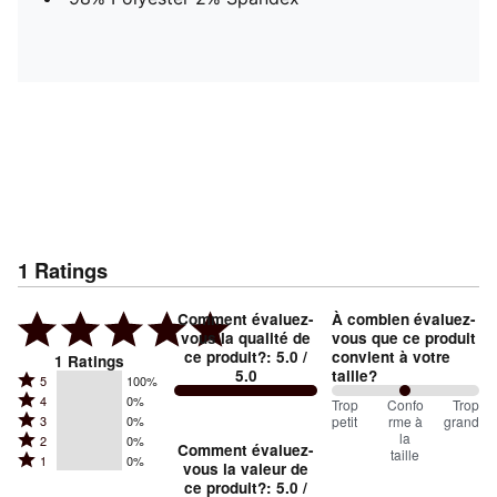
1
Ratings
Comment évaluez-
À combien évaluez-
vous la qualité de
vous que ce produit
ce produit?
:
5.0
/
convient à votre
1
Ratings
5.0
taille?
Rated
5
100%
Rated
4
0%
5
100
Trop
%
Confo
Trop
Rated
petit
rme à
grand
3
0%
4
stars
between
la
Rated
2
0%
3
stars
Comment évaluez-
by
taille
Trop
Rated
1
0%
2
stars
vous la valeur de
by
100%
1
petit
ce produit?
:
5.0
/
stars
by