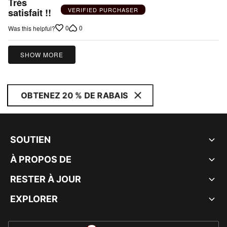
Très
out
VERIFIED PURCHASER
satisfait !!
of
0
0
Was this helpful?
5
SHOW MORE
OBTENEZ 20 % DE RABAIS
SOUTIEN
À PROPOS DE
RESTER À JOUR
EXPLORER