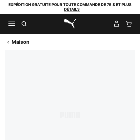
EXPÉDITION GRATUITE POUR TOUTE COMMANDE DE 75 $ ET PLUS
DÉTAILS
RECHERCHER
MON C
PA
PUMA.com
Maison