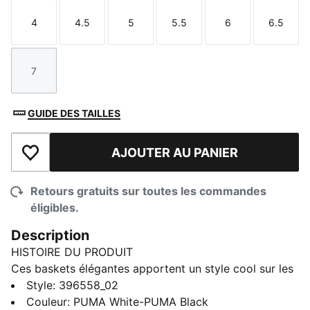
4
4.5
5
5.5
6
6.5
Taille
Taille
Taille
Taille
Taille
Taille
7
Taille
GUIDE DES TAILLES
AJOUTER AU PANIER
Ajouter à la liste de souhaits
Retours gratuits sur toutes les commandes
éligibles.
Description
HISTOIRE DU PRODUIT
Ces baskets élégantes apportent un style cool sur les
terrains. La tige en cuir résistant et la doublure en
Style
:
396558_02
maille respirante assurent le confort de vos pieds,
Couleur
:
PUMA White-PUMA Black