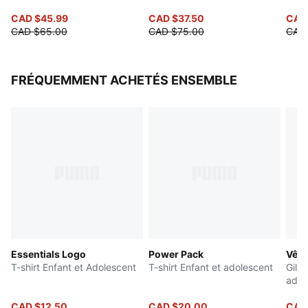
CAD $45.99
CAD $37.50
CAD
CAD $65.00
CAD $75.00
CAD
FRÉQUEMMENT ACHETÉS ENSEMBLE
Essentials Logo
Power Pack
Vête
T-shirt Enfant et Adolescent
T-shirt Enfant et adolescent
Gile
adol
CAD $12.50
CAD $20.00
CAD