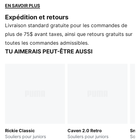
tandis que la bande synthétique et le logo PUMA Cat
EN SAVOIR PLUS
sérigraphié ajoutent de l'attitude. Conçue pour
Expédition et retours
l'aventure, la semelle vulcanisée adhère au sol pour
Livraison standard gratuite pour les commandes de
que vous puissiez courir, sauter et jouer.
CARACTÉRISTIQUES ET AVANTAGES
plus de 75$ avant taxes, ainsi que retours gratuits sur
Tige des chaussures fabriquée à partir d'au moins 30
toutes les commandes admissibles.
% de matériaux recyclés
TU AIMERAIS PEUT-ÊTRE AUSSI
DÉTAILS
Taille basse
Tige en cuir
Bande synthétique ajoute une touche athlétique au
design
Doublure en mesh
Logo Cat sérigraphié sur le talon et l'étiquette tissée
PUMA Enfant et Adolescent : Recommandé pour les
enfants plus grands entre 8 et 16 ans
Rickie Classic
Caven 2.0 Retro
Snea
Souliers pour juniors
Souliers pour juniors
Souli