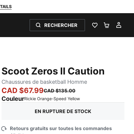
TAILS
RECHERCHER
LISTE DE SOUH
PANIER 0
MON
Scoot Zeros II Caution
Chaussures de basketball Homme
CAD $67.99
CAD $135.00
Couleur
:
En rupture de stock
Rickie Orange-Speed Yellow
EN RUPTURE DE STOCK
Retours gratuits sur toutes les commandes