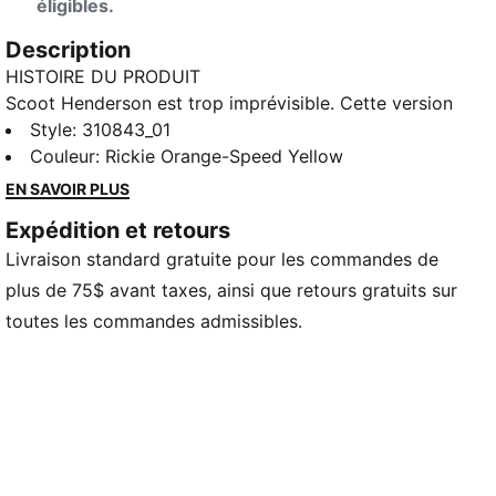
éligibles.
Description
HISTOIRE DU PRODUIT
Scoot Henderson est trop imprévisible. Cette version
de sa chaussure de performance emblématique, la
Style
:
310843_01
Scoot Zeros II, est parée de coloris audacieux se
Couleur
:
Rickie Orange-Speed Yellow
voulant une mise en garde à tous ceux qui tentent de
EN SAVOIR PLUS
se mettre en travers de son chemin. Inspirée par son
Expédition et retours
mantra « Dominer à tout prix » et son jeu versatile, la
Livraison standard gratuite pour les commandes de
Scoot Zeros II Caution présente un design élégant et
épuré avec des couleurs vives, un amorti
plus de 75$ avant taxes, ainsi que retours gratuits sur
NITROFOAM™ et une semelle extérieure en
toutes les commandes admissibles.
caoutchouc haute performance pour un jeu sans
faille. Impressionnez la galerie avec la Scoot Zeros II.
DÉTAILS
Largeur régulière
Tige faite d’un mélange de matériaux avec suède
synthétique et maille