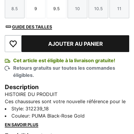
8.5
9
9.5
10
10.5
11
Taille
Taille
Taille
Taille
Taille
Taille
GUIDE DES TAILLES
AJOUTER AU PANIER
Ajouter à la liste de souhaits
Cet article est éligible à la livraison gratuite!
Retours gratuits sur toutes les commandes
éligibles.
Description
HISTOIRE DU PRODUIT
Ces chaussures sont votre nouvelle référence pour le
confort toute la journée. Dotées de la mousse ultra
Style
:
312239_18
légère PUMALITE, d’une semelle extérieure PROTREAD
Couleur
:
PUMA Black-Rose Gold
durable et de détails moulés, elles allient un
EN SAVOIR PLUS
ajustement performant à des matériaux raffinés.