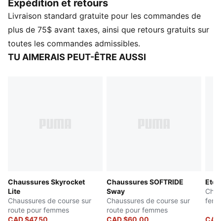
Expédition et retours
Parfait pour le style de vie toujours en déplacement,
Livraison standard gratuite pour les commandes de
avec détails de marque PUMA emblématiques.
CARACTÉRISTIQUES ET AVANTAGES
plus de 75$ avant taxes, ainsi que retours gratuits sur
La tige de la chaussure est fabriquée à partir d’au
toutes les commandes admissibles.
moins 30 % de matériaux recyclés.
TU AIMERAIS PEUT-ÊTRE AUSSI
DÉTAILS
Largeur régulière.
Tige en textile
Fermeture à lacets
Niveau d’amorti : Moyenne
Détails de marque PUMA
Chaussures Skyrocket
Chaussures SOFTRIDE
Eter
Lite
Sway
Chau
Chaussures de course sur
Chaussures de course sur
fem
route pour femmes
route pour femmes
CAD $47.50
CAD $60.00
CAD 