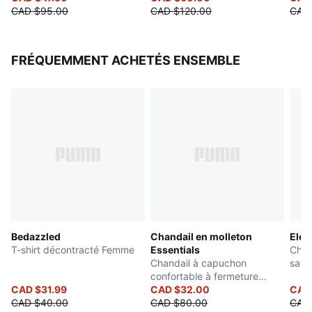
CAD $95.00
CAD $120.00
CAD
FRÉQUEMMENT ACHETÉS ENSEMBLE
Bedazzled
Chandail en molleton
Elev
T-shirt décontracté Femme
Essentials
Chan
Chandail à capuchon
sati
confortable à fermeture
CAD $31.99
éclair entière Femme
CAD $32.00
CAD
CAD $40.00
CAD $80.00
CAD