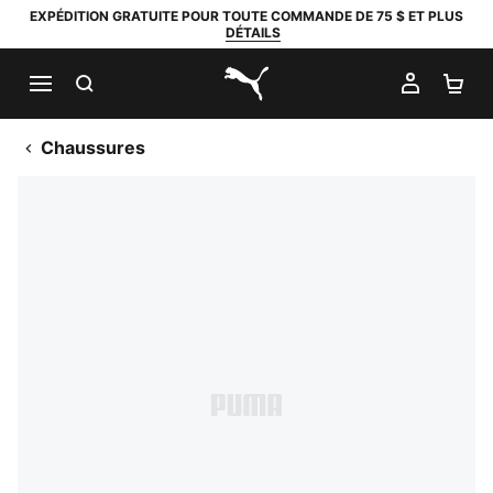
EXPÉDITION GRATUITE POUR TOUTE COMMANDE DE 75 $ ET PLUS
DÉTAILS
RECHERCHER
MON C
PA
PUMA.com
Chaussures