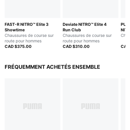
maximiser le transfert d’énergie et offrir une foulée qui
propulse
PUMAGRIP : Composée de caoutchouc durable conçu
FAST-R NITRO™ Elite 3
Deviate NITRO™ Elite 4
PUMA
pour une bonne traction sur toutes les surfaces
Showtime
Run Club
NITR
DÉTAILS
Chaussures de course sur
Chaussures de course sur
Cha
Largeur : Normal
route pour hommes
route pour hommes
Type de bout : Rond
CAD $375.00
CAD $310.00
CAD
Fermeture : Lacets
Hauteur de semelle : 40 mm / 32 mm
Type de talon : Plat
FRÉQUEMMENT ACHETÉS ENSEMBLE
Poids : 170 g (taille UK8)?
Amorti : Max.
Dénivelé talon-bout : 8 mm
Pronation : Neutre
ULTRAWEAVE pour une sensation ultralégère, avec
PWRTAPE pour le maintien