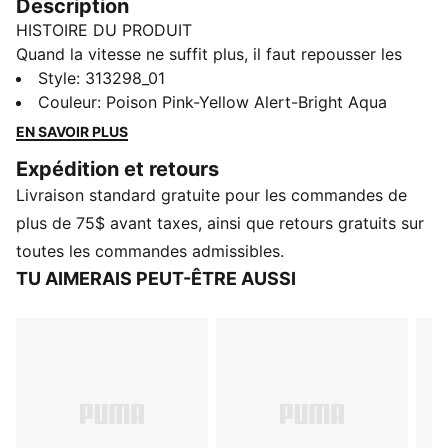
Description
HISTOIRE DU PRODUIT
Quand la vitesse ne suffit plus, il faut repousser les
limites. La Deviate NITRO™ Elite 4 est conçue pour les
Style
:
313298_01
jours de compétition : ces moments où chaque
Couleur
:
Poison Pink-Yellow Alert-Bright Aqua
seconde compte. La semelle intercalaire NITROFOAM™
EN SAVOIR PLUS
ELITE améliorée offre une réactivité de haut niveau
Expédition et retours
pour une vitesse inégalée, tandis qu’une PWRPLATE
Livraison standard gratuite pour les commandes de
restructurée oriente toute l’énergie vers l’avant. 12 %
plus légère que la précédente version, la Deviate Elite
plus de 75$ avant taxes, ainsi que retours gratuits sur
4 vous permettra de rester léger, rapide et concentré
toutes les commandes admissibles.
sur votre objectif. Chaque détail est conçu pour vous
TU AIMERAIS PEUT-ÊTRE AUSSI
mener au-delà de la rapidité.
CARACTÉRISTIQUES ET AVANTAGES
NITROFOAM™ Elite : Technologie de mousse de
performance premium qui fournit une réactivité de
très haute qualité dans un ensemble extrêmement
léger
PWRPLATE : Plaque en fibre de carbone conçue pour