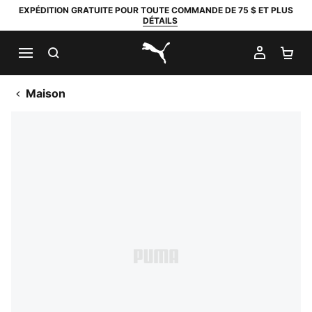
EXPÉDITION GRATUITE POUR TOUTE COMMANDE DE 75 $ ET PLUS
DÉTAILS
RECHERCHER
MON C
PA
PUMA.com
Maison