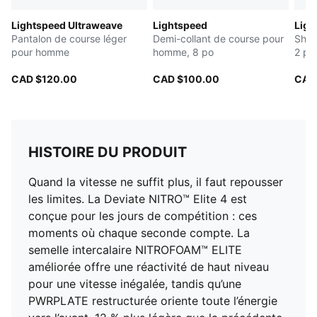
Lightspeed Ultraweave
Lightspeed
Ligh
Pantalon de course léger
Demi-collant de course pour
Shor
pour homme
homme, 8 po
2 po
CAD $120.00
CAD $100.00
CAD
HISTOIRE DU PRODUIT
Quand la vitesse ne suffit plus, il faut repousser
les limites. La Deviate NITRO™ Elite 4 est
conçue pour les jours de compétition : ces
moments où chaque seconde compte. La
semelle intercalaire NITROFOAM™ ELITE
améliorée offre une réactivité de haut niveau
pour une vitesse inégalée, tandis qu’une
PWRPLATE restructurée oriente toute l’énergie