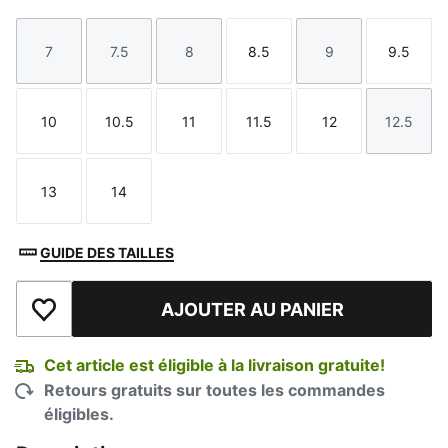
7
7.5
8
8.5
9
9.5
Taille
Taille
Taille
Taille
Taille
Taille
10
10.5
11
11.5
12
12.5
Taille
Taille
Taille
Taille
Taille
Taille
13
14
Taille
Taille
GUIDE DES TAILLES
AJOUTER AU PANIER
Ajouter à la liste de souhaits
Cet article est éligible à la livraison gratuite!
Retours gratuits sur toutes les commandes
éligibles.