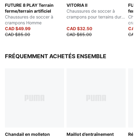
FUTURE 8 PLAY Terrain
VITORIA II
FUTU
tige synthétique légère
ferme/terrain artificiel
Chaussures de soccer à
ferme
La semelle d'usure SPEEDSYSTEM offre un retour
Chaussures de soccer à
crampons pour terrains durs
Chau
d'énergie exceptionnel pour une accélération plus
crampons Homme
ou artificiels pour hommes
cra
rapide sur le terrain
CAD $49.99
CAD $32.50
CAD
CAD $85.00
CAD $65.00
CAD
La conception des crampons FastTrax, avec des
crampons latéraux arrondis, offre une traction
optimale sur terrain ferme et gazon artificiel
FRÉQUEMMENT ACHETÉS ENSEMBLE
FG/AG : Convient pour une utilisation sur les surfaces
naturelles fermes et le gazon artificiel (4G)
Chandail en molleton
Maillot d’entraînement
Répl