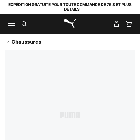
EXPÉDITION GRATUITE POUR TOUTE COMMANDE DE 75 $ ET PLUS
DÉTAILS
RECHERCHER
MON C
PA
PUMA.com
Chaussures