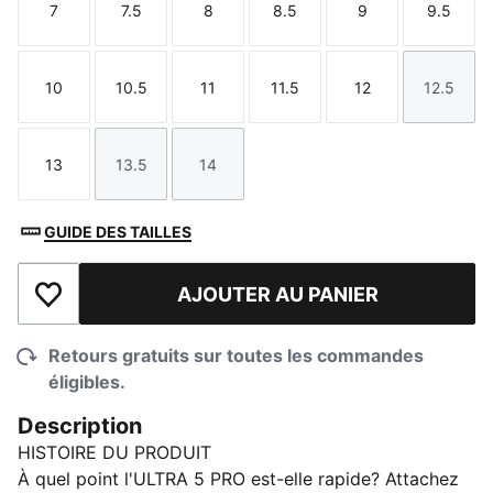
7
7.5
8
8.5
9
9.5
Taille
Taille
Taille
Taille
Taille
Taille
10
10.5
11
11.5
12
12.5
Taille
Taille
Taille
Taille
Taille
Taille
13
13.5
14
Taille
Taille
Taille
GUIDE DES TAILLES
AJOUTER AU PANIER
Ajouter à la liste de souhaits
Retours gratuits sur toutes les commandes
éligibles.
Description
HISTOIRE DU PRODUIT
À quel point l'ULTRA 5 PRO est-elle rapide? Attachez