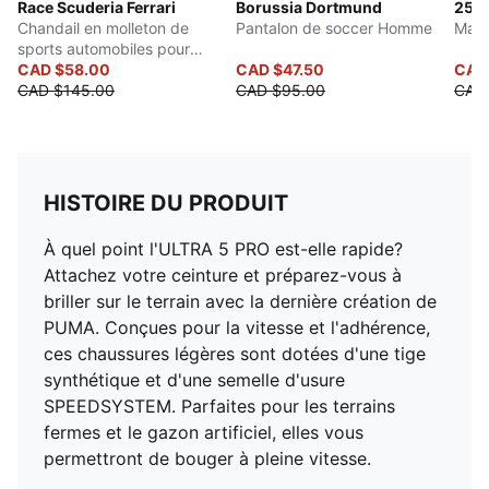
Race Scuderia Ferrari
Borussia Dortmund
25/2
Chandail en molleton de
Pantalon de soccer Homme
Mail
sports automobiles pour
hommes
CAD $58.00
CAD $47.50
CAD
CAD $145.00
CAD $95.00
CAD 
HISTOIRE DU PRODUIT
À quel point l'ULTRA 5 PRO est-elle rapide?
Attachez votre ceinture et préparez-vous à
briller sur le terrain avec la dernière création de
PUMA. Conçues pour la vitesse et l'adhérence,
ces chaussures légères sont dotées d'une tige
synthétique et d'une semelle d'usure
SPEEDSYSTEM. Parfaites pour les terrains
fermes et le gazon artificiel, elles vous
permettront de bouger à pleine vitesse.