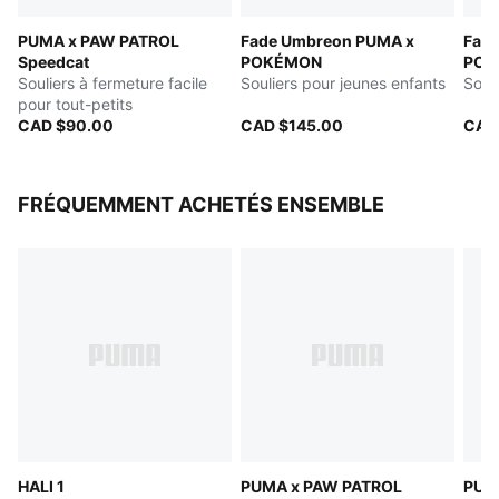
PUMA x PAW PATROL
Fade Umbreon PUMA x
Fade
Speedcat
POKÉMON
POK
Souliers à fermeture facile
Souliers pour jeunes enfants
Soul
pour tout-petits
CAD $90.00
CAD $145.00
CAD
FRÉQUEMMENT ACHETÉS ENSEMBLE
HALI 1
PUMA x PAW PATROL
PUM