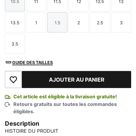
10.5
11
11.5
12
12.5
13
Taille
Taille
Taille
Taille
Taille
Taille
13.5
1
1.5
2
2.5
3
Taille
Taille
Taille
Taille
Taille
Taille
3.5
Taille
GUIDE DES TAILLES
AJOUTER AU PANIER
Ajouter à la liste de souhaits
Cet article est éligible à la livraison gratuite!
Retours gratuits sur toutes les commandes
éligibles.
Description
HISTOIRE DU PRODUIT