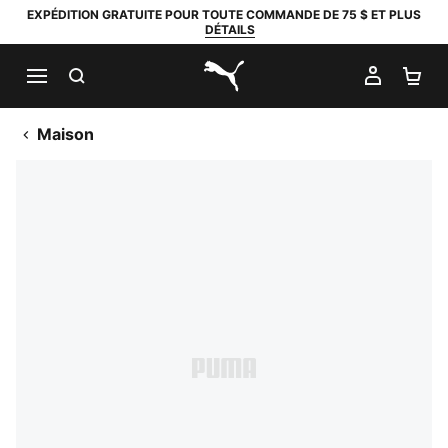
EXPÉDITION GRATUITE POUR TOUTE COMMANDE DE 75 $ ET PLUS
DÉTAILS
RECHERCHER
MON C
PA
PUMA.com
Maison