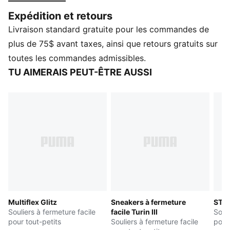
intérieure ajustée et un style tendance maintiennent
Expédition et retours
votre allure et votre audace.
Livraison standard gratuite pour les commandes de
CARACTÉRISTIQUES ET AVANTAGES
Les produits en cuir de PUMA soutiennent une
plus de 75$ avant taxes, ainsi que retours gratuits sur
fabrication responsable via le Leather Working Group :
toutes les commandes admissibles.
www.leatherworkinggroup.com
TU AIMERAIS PEUT-ÊTRE AUSSI
SOFTFOAM+ : La semelle intérieure fournit une
absorption douce grâce à son talon plus épais
DÉTAILS
Ajustement normal
Tige en cuir
Fermeture autogrippante
Col en tissu mesh
Semelle d’usure en caoutchouc
Semelle intérieure KinderFit assurant un ajustement
correct pour les enfants
Multiflex Glitz
Sneakers à fermeture
ST R
PUMA Tout-petits : Recommandé pour les tout-petits
Souliers à fermeture facile
facile Turin III
Souli
entre 0 et 4 ans
pour tout-petits
Souliers à fermeture facile
pour