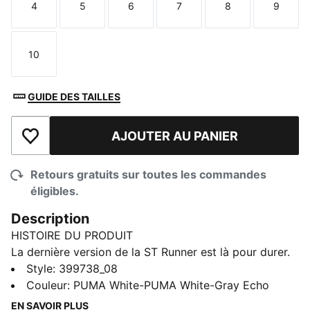
4
5
6
7
8
9
Taille
Taille
Taille
Taille
Taille
Taille
10
Taille
GUIDE DES TAILLES
AJOUTER AU PANIER
Ajouter à la liste de souhaits
Retours gratuits sur toutes les commandes
éligibles.
Description
HISTOIRE DU PRODUIT
La dernière version de la ST Runner est là pour durer.
Cette chaussure de sport branchée permet aux
Style
:
399738_08
enfants de vivre leur journée à toute vitesse
Couleur
:
PUMA White-PUMA White-Gray Echo
confortablement. Une tige en cuir, une semelle
EN SAVOIR PLUS