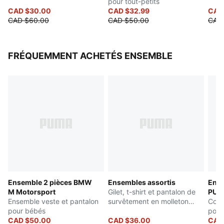
pour tout-petits
CAD $30.00
CAD $32.99
CAD
CAD $60.00
CAD $50.00
CAD
FRÉQUEMMENT ACHETÉS ENSEMBLE
Ensemble 2 pièces BMW
Ensembles assortis
Ense
M Motorsport
Gilet, t-shirt et pantalon de
PUM
Ensemble veste et pantalon
survêtement en molleton
Comb
pour bébés
Bébé
pour
CAD $50.00
CAD $36.00
CAD