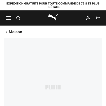
EXPÉDITION GRATUITE POUR TOUTE COMMANDE DE 75 $ ET PLUS
DÉTAILS
RECHERCHER
MON C
PA
PUMA.com
Maison