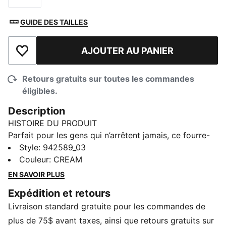
GUIDE DES TAILLES
AJOUTER AU PANIER
Ajouter à la liste de souhaits
Retours gratuits sur toutes les commandes
éligibles.
Description
HISTOIRE DU PRODUIT
Parfait pour les gens qui n’arrêtent jamais, ce fourre-
tout rembourré est l’accessoire ultime. Le grand
Style
:
942589_03
espace de rangement intérieur peut contenir tous vos
Couleur
:
CREAM
essentiels, et les détails de marque PUMA branchés
EN SAVOIR PLUS
font tourner toutes les têtes.
Expédition et retours
DÉTAILS
Livraison standard gratuite pour les commandes de
100 % nylon
Bandoulière
plus de 75$ avant taxes, ainsi que retours gratuits sur