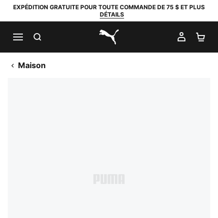
EXPÉDITION GRATUITE POUR TOUTE COMMANDE DE 75 $ ET PLUS
DÉTAILS
RECHERCHER
MON C
PA
PUMA.com
Maison