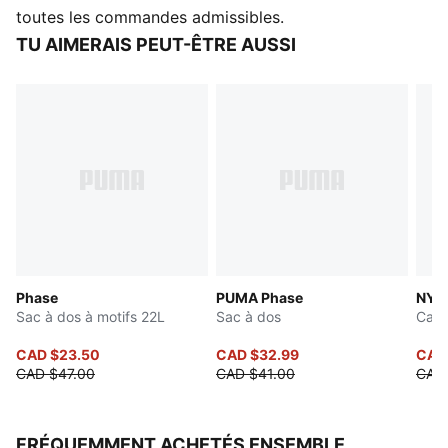
Espace de rangement intérieur
toutes les commandes admissibles.
Détails de marque PUMA
TU AIMERAIS PEUT-ÊTRE AUSSI
Phase
PUMA Phase
NYC 
Sac à dos à motifs 22L
Sac à dos
Casq
CAD $23.50
CAD $32.99
CAD
CAD $47.00
CAD $41.00
CAD
FRÉQUEMMENT ACHETÉS ENSEMBLE