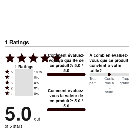
1
Ratings
Comment évaluez-
À combien évaluez-
vous la qualité de
vous que ce produit
ce produit?
:
5.0
/
convient à votre
1
Ratings
5.0
taille?
Rated
5
100%
Rated
4
0%
5
100
Trop
%
Confo
Trop
Rated
petit
rme à
grand
3
0%
4
stars
between
la
Rated
2
0%
3
stars
Comment évaluez-
by
taille
Trop
Rated
1
0%
2
stars
vous la valeur de
by
100%
1
petit
ce produit?
:
5.0
/
stars
by
5.0
0%
of
5.0
stars
and
by
0%
of
reviewers
by
0%
Conforme
of
reviewers
out
0%
of
à
reviewers
of
of 5 stars
reviewers
la
reviewers