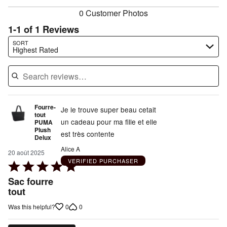
taille
0 Customer Photos
1-1 of 1 Reviews
Search reviews…
SORT
Highest Rated
Fourre-
Je le trouve super beau cetait
tout
un cadeau pour ma fille et elle
PUMA
Plush
est très contente
Delux
Alice A
20 août 2025
VERIFIED PURCHASER
Rated
5
Sac fourre
out
tout
of
0
0
Was this helpful?
5