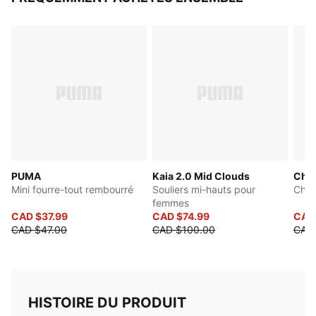
PUMA
Kaia 2.0 Mid Clouds
Cha
Mini fourre-tout rembourré
Souliers mi-hauts pour
Chau
femmes
CAD $37.99
CAD $74.99
CAD
CAD $47.00
CAD $100.00
CAD 
HISTOIRE DU PRODUIT