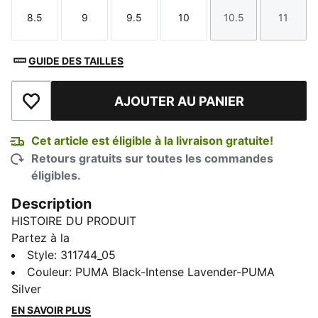
8.5
9
9.5
10
10.5
11
Taille
Taille
Taille
Taille
Taille
Taille
GUIDE DES TAILLES
AJOUTER AU PANIER
Ajouter à la liste de souhaits
Cet article est éligible à la livraison gratuite!
Retours gratuits sur toutes les commandes
éligibles.
Description
HISTOIRE DU PRODUIT
Partez à la
conquête de vos entraînements les plus difficiles avec
Style
:
311744_05
la chaussure d’entraînement PUMA par excellence.
Couleur
:
PUMA Black-Intense Lavender-PUMA
Construite avec PUMAGRIP pour une adhérence
Silver
supérieure et PWRTAPE pour un soutien ciblé, ainsi
EN SAVOIR PLUS