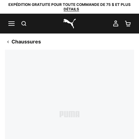
EXPÉDITION GRATUITE POUR TOUTE COMMANDE DE 75 $ ET PLUS
DÉTAILS
RECHERCHER
MON C
PA
PUMA.com
Chaussures