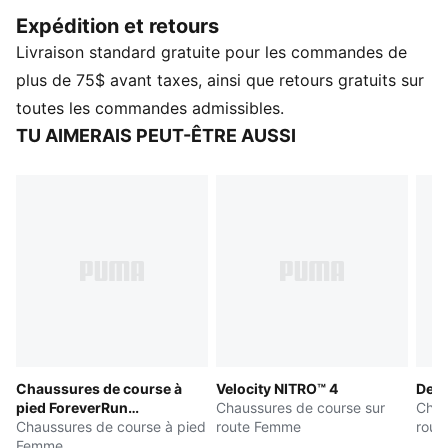
que des clips de talon en TPU en forme de HEX pour
Expédition et retours
la stabilité pendant les soulevés. Les rainures
Livraison standard gratuite pour les commandes de
FUSEFLEX vous permettent de rester agile à chaque
mouvement.
plus de 75$ avant taxes, ainsi que retours gratuits sur
CARACTÉRISTIQUES ET AVANTAGES
toutes les commandes admissibles.
PROFOAM : EVA léger conçu pour amortir votre
TU AIMERAIS PEUT-ÊTRE AUSSI
atterrissage et propulser votre prochaine étape
L’empeigne des chaussures est faite d'au moins 30 %
de matériaux recyclés.
DÉTAILS
Largeur : Régulière
Type d'embout : Arrondi
Fermeture : Lacets
Type de talon : Plat
Clips de talon en TPU
Chaussures de course à
Velocity NITRO™ 4
Devi
pied ForeverRun
Chaussures de course sur
Chau
NITRO™ 2 Femme
Chaussures de course à pied
route Femme
rout
Femme