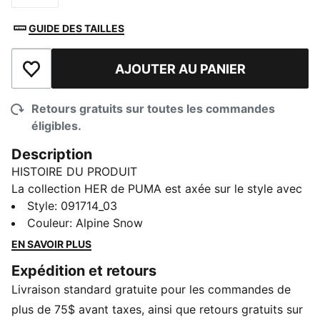
GUIDE DES TAILLES
AJOUTER AU PANIER
Ajouter à la liste de souhaits
Retours gratuits sur toutes les commandes
éligibles.
Description
HISTOIRE DU PRODUIT
La collection HER de PUMA est axée sur le style avec
une touche fraîche et audacieuse. Conçue
Style
:
091714_03
spécifiquement pour les femmes, elle allie des designs
Couleur
:
Alpine Snow
d’inspiration athlétique à une élégance décontractée.
EN SAVOIR PLUS
Que vous fassiez de l'entraînement, que vous fassiez
Expédition et retours
des courses ou que vous passiez du temps avec des
Livraison standard gratuite pour les commandes de
amis, la collection HER vous permet de vous sentir
confiant, à l'aise et prêt pour tout ce qui se présente à
plus de 75$ avant taxes, ainsi que retours gratuits sur