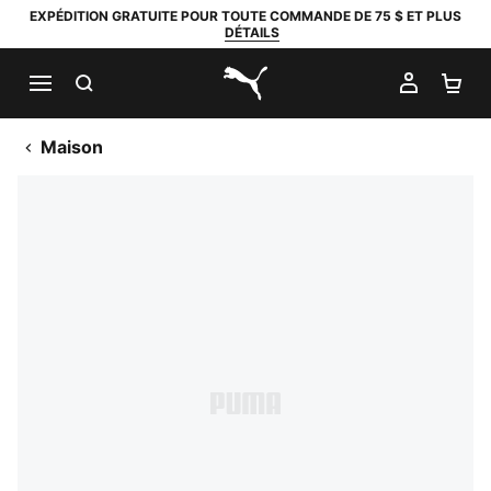
EXPÉDITION GRATUITE POUR TOUTE COMMANDE DE 75 $ ET PLUS
DÉTAILS
RECHERCHER
MON C
PA
PUMA.com
Maison