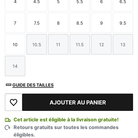
4
4.5
5
5.5
6
6.5
Taille
Taille
Taille
Taille
Taille
Taille
7
7.5
8
8.5
9
9.5
Taille
Taille
Taille
Taille
Taille
Taille
10
10.5
11
11.5
12
13
Taille
Taille
Taille
Taille
Taille
Taille
14
Taille
GUIDE DES TAILLES
AJOUTER AU PANIER
Ajouter à la liste de souhaits
Cet article est éligible à la livraison gratuite!
Retours gratuits sur toutes les commandes
éligibles.