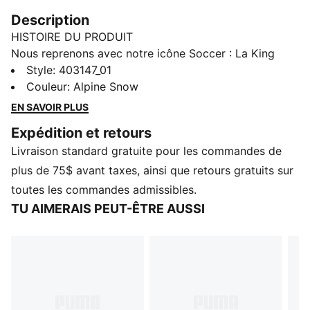
Description
HISTOIRE DU PRODUIT
Nous reprenons avec notre icône Soccer : La King
Indoor. Star des années 2000, elle fait son come back
Style
:
403147_01
pour inspirer une toute nouvelle génération. Cette
Couleur
:
Alpine Snow
chaussure de soccer en salle transcende le sport et
EN SAVOIR PLUS
est devenue une icône de style sur et en dehors du
Expédition et retours
terrain.
Livraison standard gratuite pour les commandes de
DÉTAILS
Ajustement : Régulière
plus de 75$ avant taxes, ainsi que retours gratuits sur
Type d'embout : Arrondi
toutes les commandes admissibles.
Fermeture : Lacets
TU AIMERAIS PEUT-ÊTRE AUSSI
Doublure : Synthétique
Semelle interne synthétique
Type de talon : Plat
Semelle intercalaire : EVA
Semelle externe : Caoutchouc
Couverture à languette amovible