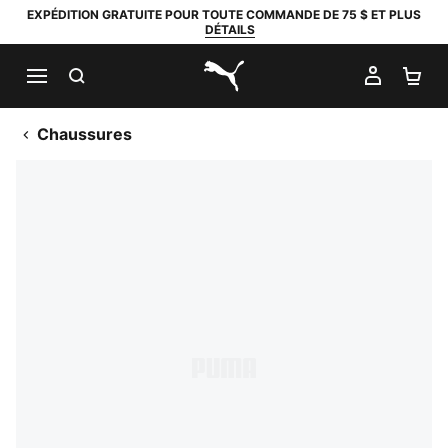
EXPÉDITION GRATUITE POUR TOUTE COMMANDE DE 75 $ ET PLUS
DÉTAILS
RECHERCHER
MON C
PA
PUMA.com
Chaussures