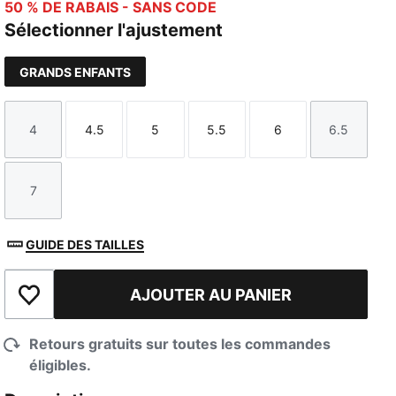
50 % DE RABAIS - SANS CODE
Sélectionner l'ajustement
GRANDS ENFANTS
4
4.5
5
5.5
6
6.5
Taille
Taille
Taille
Taille
Taille
Taille
7
Taille
GUIDE DES TAILLES
AJOUTER AU PANIER
Ajouter à la liste de souhaits
Retours gratuits sur toutes les commandes
éligibles.