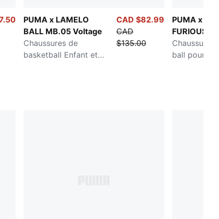
7.50
PUMA x LAMELO
CAD $82.99
PUMA x FAS
BALL MB.05 Voltage
CAD
FURIOUS MB
Chaussures de
$135.00
Chaussures 
basketball Enfant et
ball pour ad
adolescent