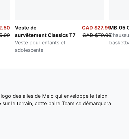
2.50
Veste de
CAD $27.99
MB.05 Cam
5.00
survêtement Classics T7
CAD $70.00
Chaussures 
Veste pour enfants et
basketball p
adolescents
et adolescen
e logo des ailes de Melo qui enveloppe le talon.
 sur le terrain, cette paire Team se démarquera