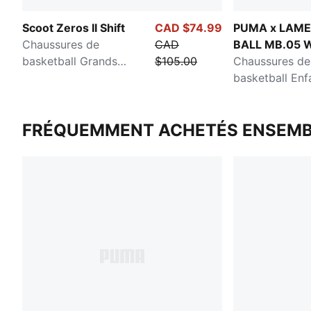
Scoot Zeros II Shift
CAD $74.99
PUMA x LAM
Chaussures de
CAD
BALL MB.05 W
basketball Grands
$105.00
Tour
Chaussures de
enfants
basketball Enf
adolescent
FRÉQUEMMENT ACHETÉS ENSEMB