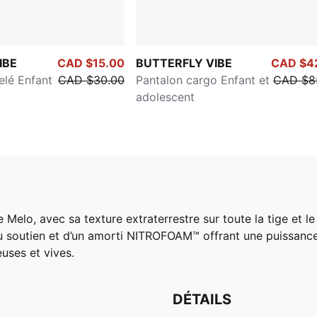
IBE
CAD $15.00
BUTTERFLY VIBE
CAD $4
elé Enfant
CAD $30.00
Pantalon cargo Enfant et
CAD $8
adolescent
e Melo, avec sa texture extraterrestre sur toute la tige et l
u soutien et d’un amorti NITROFOAM™ offrant une puissance
uses et vives.
DÉTAILS