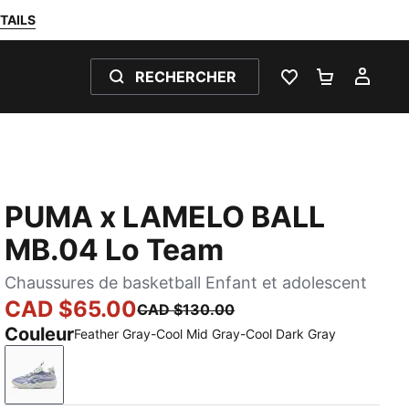
TAILS
RECHERCHER
LISTE DE SOUH
PANIER 0
MON
PUMA x LAMELO BALL
MB.04 Lo Team
Chaussures de basketball Enfant et adolescent
CAD $65.00
CAD $130.00
Couleur
Feather Gray-Cool Mid Gray-Cool Dark Gray
Feather Gray-Cool Mid Gray-Cool Dark Gray