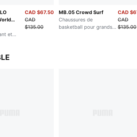
ELO
CAD $67.50
MB.05 Crowd Surf
CAD $6
orld
CAD
Chaussures de
CAD
$135.00
basketball pour grands
$135.00
ant et
enfants
LE