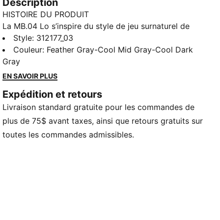
Description
HISTOIRE DU PRODUIT
La MB.04 Lo s’inspire du style de jeu surnaturel de
Melo, avec sa texture extraterrestre sur toute la tige
Style
:
312177_03
et le logo des ailes de Melo qui enveloppe le talon.
Couleur
:
Feather Gray-Cool Mid Gray-Cool Dark
Dotée d’une double maille respirante procurant du
Gray
soutien et d’un amorti NITROFOAM™ offrant une
EN SAVOIR PLUS
puissance sur le terrain, cette paire Team se
Expédition et retours
démarquera parmi les joueurs avec ses couleurs
Livraison standard gratuite pour les commandes de
extra-audacieuses et vives.
CARACTÉRISTIQUES ET AVANTAGES
plus de 75$ avant taxes, ainsi que retours gratuits sur
TIGE EN MAILLE TECHNIQUE : matériaux multi-zones
toutes les commandes admissibles.
offrant un soutien, une respirabilité et un confort
ciblés
NITROFOAM™ : cette mousse avancée enrichie en
azote offre une réactivité et un amorti supérieurs
dans un emballage léger
DÉTAILS