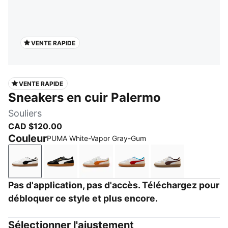
VENTE RAPIDE
VENTE RAPIDE
Sneakers en cuir Palermo
Souliers
CAD $120.00
Couleur
PUMA White-Vapor Gray-Gum
PUMA White-Vapor Gray-Gum
PUMA Black-Feather Gray-Gum
PUMA White-Warm White-Orange 
PUMA White-For All Tim
PUMA White-Ch
Pas d'application, pas d'accès. Téléchargez pour
débloquer ce style et plus encore.
Sélectionner l'ajustement