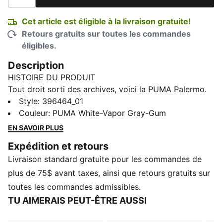
Cet article est éligible à la livraison gratuite!
Retours gratuits sur toutes les commandes
éligibles.
Description
HISTOIRE DU PRODUIT
Tout droit sorti des archives, voici la PUMA Palermo.
Cette chaussure de terrasse classique est réactualisée
Style
:
396464_01
aujourd'hui avec sa construction à bout en T
Couleur
:
PUMA White-Vapor Gray-Gum
emblématique, ainsi que des couleurs très audacieuses
EN SAVOIR PLUS
et des matériaux moelleux. Son design s'appuie sur
Expédition et retours
l'héritage de PUMA dans le domaine du soccer, tout
Livraison standard gratuite pour les commandes de
en attirant les amateurs de chaussures de sport et de
mode d'aujourd'hui.
plus de 75$ avant taxes, ainsi que retours gratuits sur
DÉTAILS
toutes les commandes admissibles.
Chaussure basse
TU AIMERAIS PEUT-ÊTRE AUSSI
Fermeture à lacets
Détails signés PUMA