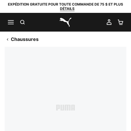
EXPÉDITION GRATUITE POUR TOUTE COMMANDE DE 75 $ ET PLUS
DÉTAILS
RECHERCHER
MON C
PA
PUMA.com
Chaussures