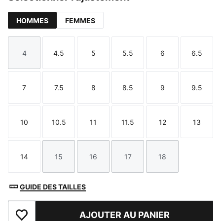
HOMMES
FEMMES
4
4.5
5
5.5
6
6.5
Taille
Taille
Taille
Taille
Taille
Taille
7
7.5
8
8.5
9
9.5
Taille
Taille
Taille
Taille
Taille
Taille
10
10.5
11
11.5
12
13
Taille
Taille
Taille
Taille
Taille
Taille
14
15
16
17
18
Taille
Taille
Taille
Taille
Taille
GUIDE DES TAILLES
AJOUTER AU PANIER
Ajouter à la liste de souhaits