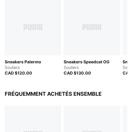
Bande PUMA Formstrip en suède
Languette, œillets et sous-couche en cuir synthétique
Sneakers Palermo
Sneakers Speedcat OG
Snea
Souliers
Souliers
Souli
CAD $120.00
CAD $130.00
CAD
FRÉQUEMMENT ACHETÉS ENSEMBLE