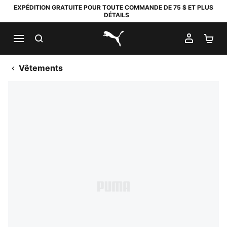
EXPÉDITION GRATUITE POUR TOUTE COMMANDE DE 75 $ ET PLUS
DÉTAILS
RECHERCHER
MON C
PA
PUMA.com
Vêtements