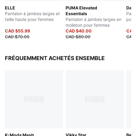
ELLE
PUMA Elevated
Dare
Pantalon à jambes larges et
Essentials
Pant
taille haute pour femmes
Pantalon à jambes larges en
pour
molleton pour femmes
CAD $55.99
CAD $40.00
CAD
CAD $70.00
CAD $80.00
CAD 
FRÉQUEMMENT ACHETÉS ENSEMBLE
K-Moda Mesh
Vikky Star
Bell