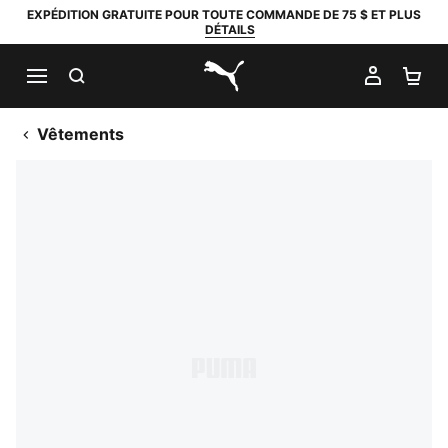
EXPÉDITION GRATUITE POUR TOUTE COMMANDE DE 75 $ ET PLUS
DÉTAILS
RECHERCHER
MON C
PA
PUMA.com
Vêtements