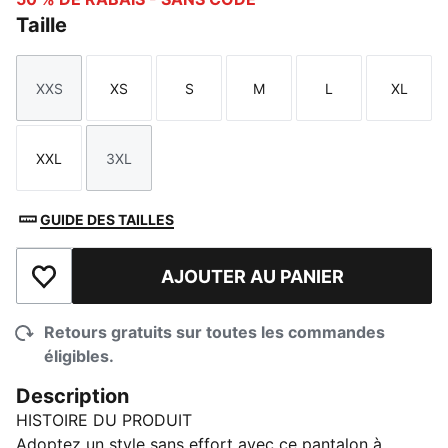
Taille
XXS
XS
S
M
L
XL
Taille
Taille
Taille
Taille
Taille
Taille
XXL
3XL
Taille
Taille
GUIDE DES TAILLES
AJOUTER AU PANIER
Ajouter à la liste de souhaits
Retours gratuits sur toutes les commandes
éligibles.
Description
HISTOIRE DU PRODUIT
Adoptez un style sans effort avec ce pantalon à