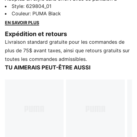
boutons-pression taille basse PUMA. Dotés d’une taille
Style
:
629804_01
élastiquée, de cordons de serrage ton sur ton et d’une
Couleur
:
PUMA Black
bande à boutons-pression pour une touche tendance,
EN SAVOIR PLUS
ils sont parfaits pour faire une déclaration. Votre
Expédition et retours
nouveau favori pour toute sortie décontractée.
Livraison standard gratuite pour les commandes de
DÉTAILS
Coupe décontractée
plus de 75$ avant taxes, ainsi que retours gratuits sur
Tissu en tricot
toutes les commandes admissibles.
Longueur standard
TU AIMERAIS PEUT-ÊTRE AUSSI
Ruban avec boutons pression
Détails de marque PUMA