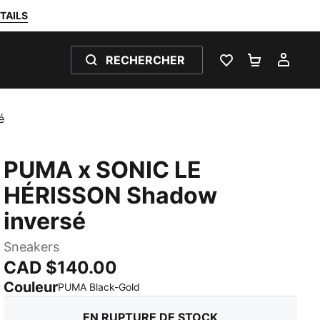
TAILS
RECHERCHER
LISTE DE SOUH
PANIER 0
MON
é
PUMA x SONIC LE
HÉRISSON Shadow
inversé
Sneakers
CAD $140.00
Couleur
:
En rupture de stock
PUMA Black-Gold
EN RUPTURE DE STOCK