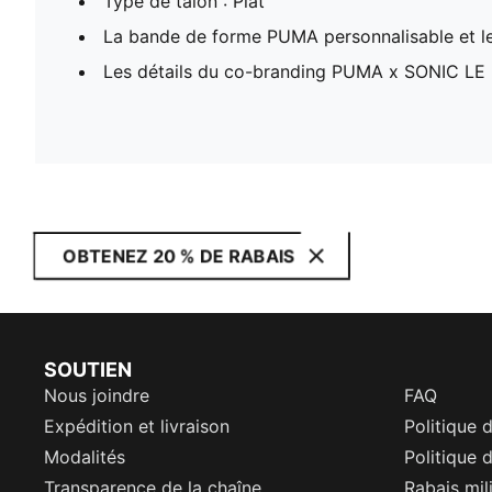
Type de talon : Plat
La bande de forme PUMA personnalisable et l
Les détails du co-branding PUMA x SONIC L
OBTENEZ 20 % DE RABAIS
SOUTIEN
Nous joindre
FAQ
Expédition et livraison
Politique 
Modalités
Politique d
Transparence de la chaîne
Rabais mil