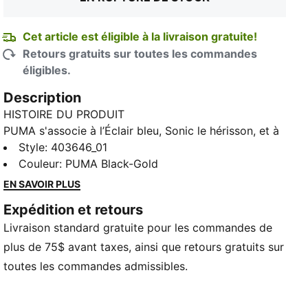
Cet article est éligible à la livraison gratuite!
Retours gratuits sur toutes les commandes
éligibles.
Description
HISTOIRE DU PRODUIT
PUMA s'associe à l’Éclair bleu, Sonic le hérisson, et à
ses amis pour une nouvelle collaboration. Inspirée par
Style
:
403646_01
la série de jeux vidéo culte et par la vitesse du sport
Couleur
:
PUMA Black-Gold
automobile, la collaboration PUMA x SONIC LE
EN SAVOIR PLUS
HÉRISSON met en vedette Sonic, Tails et Shadow. La
Expédition et retours
collection est pleine d'easter eggs comme les
Livraison standard gratuite pour les commandes de
breloques de chaussures Gold Ring et les tirettes de
fermeture éclair Chaos Emerald.
plus de 75$ avant taxes, ainsi que retours gratuits sur
DETAILS
toutes les commandes admissibles.
Régulier
Fermeture à lacets