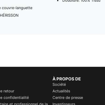
Doublure: 100% Tissu
e couvre-languette
E HÉRISSON
À PROPOS DE
Société
de retour
Actualités
e confidentialité
Centre de presse
itaire et professionnel de la
Investisseurs