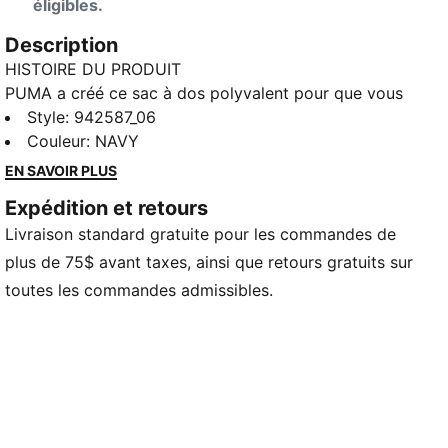
éligibles.
Description
HISTOIRE DU PRODUIT
PUMA a créé ce sac à dos polyvalent pour que vous
puissiez transporter tous vos essentiels. Le grand
Style
:
942587_06
espace de rangement et les bretelles ajustables en
Couleur
:
NAVY
font le choix idéal pour ceux qui vont à la salle de
EN SAVOIR PLUS
sport ou à l’école.
Expédition et retours
DÉTAILS
Livraison standard gratuite pour les commandes de
100 % polyester
Espace de rangement intérieur
plus de 75$ avant taxes, ainsi que retours gratuits sur
Bretelles ajustables
toutes les commandes admissibles.
Compartiment extérieur à fermeture éclair
Détails de marque PUMA