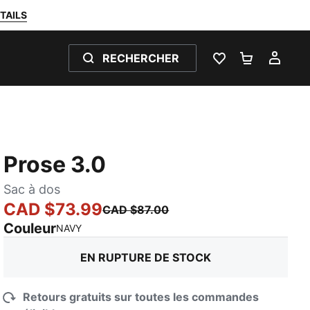
TAILS
RECHERCHER
LISTE DE SOUH
PANIER 0
MON
Prose 3.0
Sac à dos
CAD $73.99
CAD $87.00
Couleur
:
En rupture de stock
NAVY
EN RUPTURE DE STOCK
Retours gratuits sur toutes les commandes