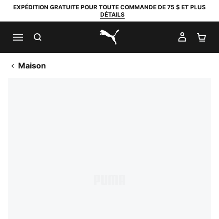
EXPÉDITION GRATUITE POUR TOUTE COMMANDE DE 75 $ ET PLUS
DÉTAILS
RECHERCHER
MON C
PA
PUMA.com
Maison