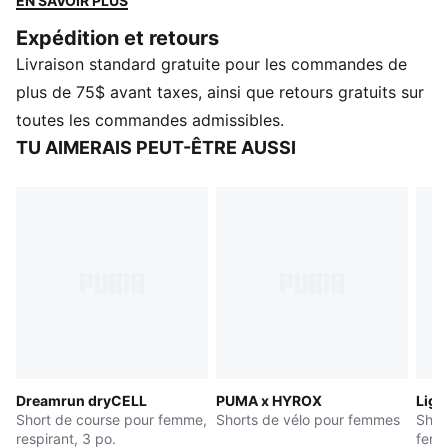
EN SAVOIR PLUS
concentrer sur votre course, et non sur votre
Expédition et retours
équipement. Vous vous sentirez libre, rapide et prêt à
Livraison standard gratuite pour les commandes de
profiter de chaque seconde.
CARACTÉRISTIQUES ET AVANTAGES
plus de 75$ avant taxes, ainsi que retours gratuits sur
GESTION DE L'HUMIDITÉ : Les étoffes techniques
toutes les commandes admissibles.
dryCELL évacuent l'humidité de la peau pour vous
TU AIMERAIS PEUT-ÊTRE AUSSI
garder au sec et à l'aise.
Fabriqué avec au moins 50 % de matériaux recyclés.
DÉTAILS
Coupe : Moulante
Type de matériau principal : Tricot chaîne
Longueur : Longueur au-dessus du genou
Taille : Haute
Poches : Poche arrière
Dreamrun dryCELL
PUMA x HYROX
Ligh
Short de course pour femme,
Shorts de vélo pour femmes
Shor
respirant, 3 po.
femm