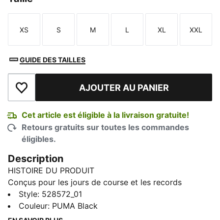
XS
S
M
L
XL
XXL
Taille
Taille
Taille
Taille
Taille
Taille
GUIDE DES TAILLES
AJOUTER AU PANIER
Ajouter à la liste de souhaits
Cet article est éligible à la livraison gratuite!
Retours gratuits sur toutes les commandes
éligibles.
Description
HISTOIRE DU PRODUIT
Conçus pour les jours de course et les records
personnels, les shorts de course Lightspeed 3 po
Style
:
528572_01
offrent un confort exceptionnel. Une ceinture en filet
Couleur
:
PUMA Black
aéré et des poches pratiques vous permettent de vous