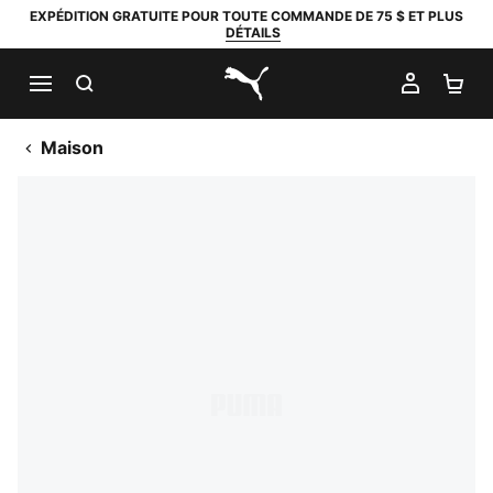
EXPÉDITION GRATUITE POUR TOUTE COMMANDE DE 75 $ ET PLUS
DÉTAILS
RECHERCHER
MON C
PA
PUMA.com
Maison