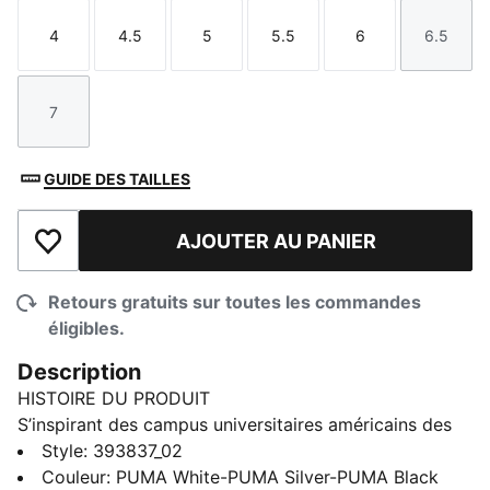
4
4.5
5
5.5
6
6.5
Taille
Taille
Taille
Taille
Taille
Taille
7
Taille
GUIDE DES TAILLES
AJOUTER AU PANIER
Ajouter à la liste de souhaits
Retours gratuits sur toutes les commandes
éligibles.
Description
HISTOIRE DU PRODUIT
S’inspirant des campus universitaires américains des
années 90, la Puma Caven 2.0 est un modèle
Style
:
393837_02
d’inspiration universitaire nostalgique qui vous plonge
Couleur
:
PUMA White-PUMA Silver-PUMA Black