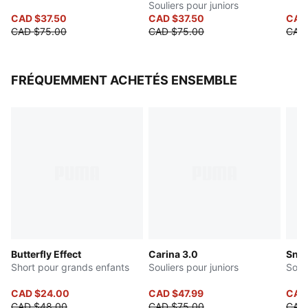
Souliers pour juniors
CAD $37.50
CAD $37.50
CAD
CAD $75.00
CAD $75.00
CAD
FRÉQUEMMENT ACHETÉS ENSEMBLE
Butterfly Effect
Carina 3.0
Snea
Short pour grands enfants
Souliers pour juniors
Souli
CAD $24.00
CAD $47.99
CAD
CAD $48.00
CAD $75.00
CAD