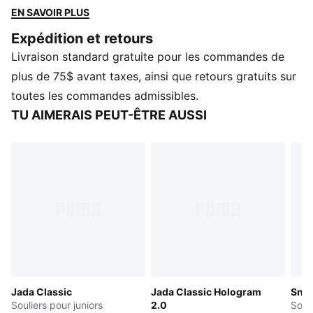
dans l’esthétique américaine rétro. La tige construite
EN SAVOIR PLUS
reste fidèle à l’ADN de PUMA, et la semelle SoftFoam+
Expédition et retours
offre un amorti supérieur et un confort optimal à
Livraison standard gratuite pour les commandes de
chaque étape de la journée.
CARACTÉRISTIQUES ET AVANTAGES
plus de 75$ avant taxes, ainsi que retours gratuits sur
SOFTFOAM+ : Une semelle intérieure confortable
toutes les commandes admissibles.
conçue pour procurer un amortissement des plus
TU AIMERAIS PEUT-ÊTRE AUSSI
doux grâce à son talon très épais
DÉTAILS
Tige en cuir synthétique.
Semelle intercalaire et semelle extérieure en
caoutchouc
Bande PUMA Formstrip sur les côtés latéral et médian
Détails de marque PUMA
Doublure : 100 % textile; semelle extérieure : 100 %
caoutchouc; tige : 97,33 % synthétique, 2,67 % textile
Jada Classic
Jada Classic Hologram
Snea
Souliers pour juniors
2.0
Souli