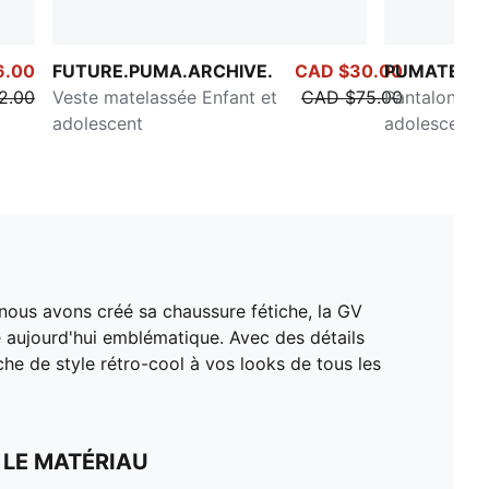
6.00
FUTURE.PUMA.ARCHIVE.
CAD $30.00
PUMATECH
2.00
Veste matelassée Enfant et
CAD $75.00
Pantalon car
adolescent
adolescent
, nous avons créé sa chaussure fétiche, la GV
e aujourd'hui emblématique. Avec des détails
che de style rétro-cool à vos looks de tous les
 LE MATÉRIAU