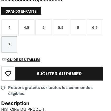
GRANDS ENFANTS
4
4.5
5
5.5
6
6.5
Taille
Taille
Taille
Taille
Taille
Taille
7
Taille
GUIDE DES TAILLES
AJOUTER AU PANIER
Ajouter à la liste de souhaits
Retours gratuits sur toutes les commandes
éligibles.
Description
HISTOIRE DU PRODUIT