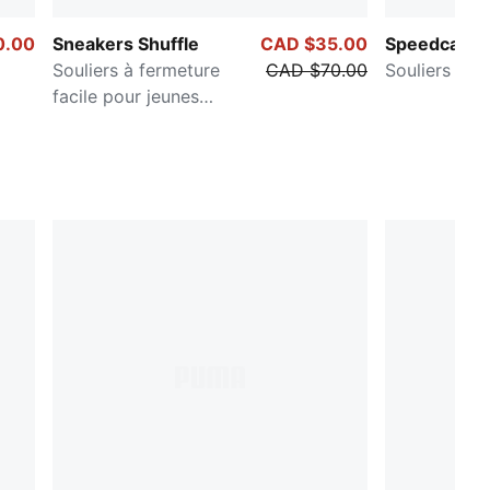
0.00
Sneakers Shuffle
CAD $35.00
Speedcat A
Souliers à fermeture
CAD $70.00
Souliers pour
facile pour jeunes
enfants