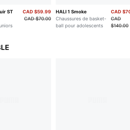
uir ST
CAD $59.99
HALI 1 Smoke
CAD $7
CAD $70.00
Chaussures de basket-
CAD
uniors
ball pour adolescents
$140.00
LE