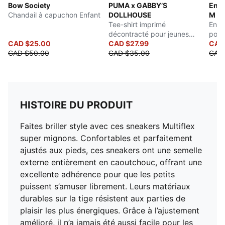
Bow Society
PUMA x GABBY’S
Ense
Chandail à capuchon Enfant
DOLLHOUSE
M Mo
Tee-shirt imprimé
Ense
décontracté pour jeunes
pour
CAD $25.00
enfants
CAD $27.99
CAD
CAD $50.00
CAD $35.00
CAD
HISTOIRE DU PRODUIT
Faites briller style avec ces sneakers Multiflex
super mignons. Confortables et parfaitement
ajustés aux pieds, ces sneakers ont une semelle
externe entièrement en caoutchouc, offrant une
excellente adhérence pour que les petits
puissent s’amuser librement. Leurs matériaux
durables sur la tige résistent aux parties de
plaisir les plus énergiques. Grâce à l’ajustement
amélioré, il n’a jamais été aussi facile pour les