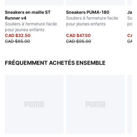
Style PUMA Enfant : Recommandé pour les jeunes
Sneakers en maille ST
Sneakers PUMA-180
Jada
enfants de 4 à 8 ans.
Runner v4
Souliers à fermeture facile
Souli
Souliers à fermeture facile
pour jeunes enfants
pour
pour jeunes enfants
CAD $32.50
CAD $47.50
CAD
CAD $65.00
CAD $95.00
CAD
FRÉQUEMMENT ACHETÉS ENSEMBLE