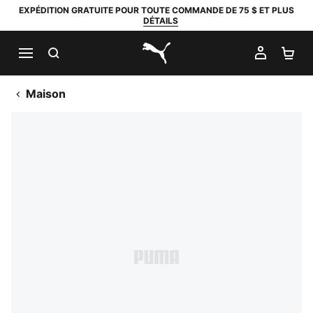
EXPÉDITION GRATUITE POUR TOUTE COMMANDE DE 75 $ ET PLUS
DÉTAILS
RECHERCHER
MON C
PA
PUMA.com
Maison