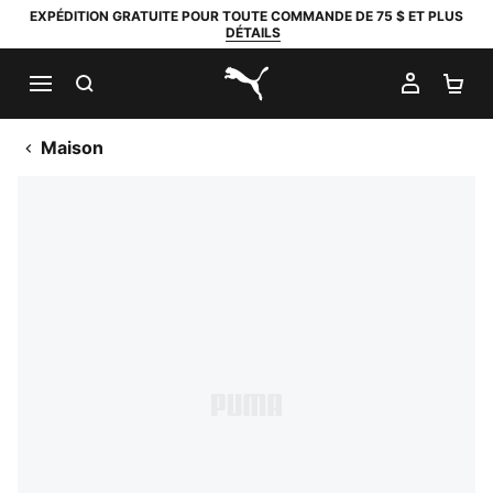
EXPÉDITION GRATUITE POUR TOUTE COMMANDE DE 75 $ ET PLUS
DÉTAILS
RECHERCHER
MON C
PA
PUMA.com
Maison