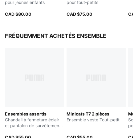
pour jeunes enfants
pour tout-petits
Semelle extérieure : Caoutchouc
Doublure en maille respirante
CAD $80.00
CAD $75.00
CAD
Semelle intérieure en EVA souple
PUMA Toddlers : Recommandé pour les tout-petits
entre 0 et 4 ans
FRÉQUEMMENT ACHETÉS ENSEMBLE
Ensembles assortis
Minicats T7 2 pièces
Mult
Chandail à fermeture éclair
Ensemble veste Tout-petit
Souli
et pantalon de survêtement
pour
en molleton Bébé
CAD $55.00
CAD $55.00
CAD