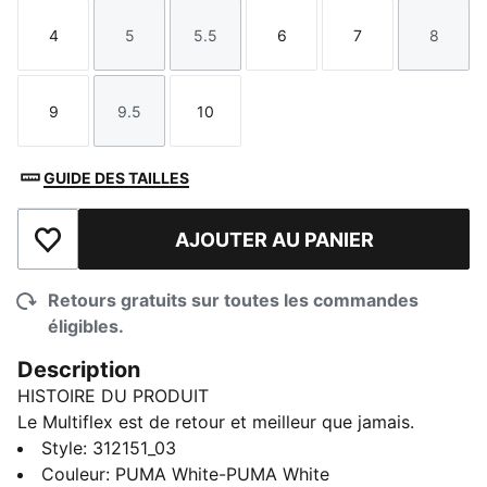
4
5
5.5
6
7
8
Taille
Taille
Taille
Taille
Taille
Taille
9
9.5
10
Taille
Taille
Taille
GUIDE DES TAILLES
AJOUTER AU PANIER
Ajouter à la liste de souhaits
Retours gratuits sur toutes les commandes
éligibles.
Description
HISTOIRE DU PRODUIT
Le Multiflex est de retour et meilleur que jamais.
Désormais disponible dans les styles bas, montant et
Style
:
312151_03
bottillon, cette sneaker de tous les jours est conçue
Couleur
:
PUMA White-PUMA White