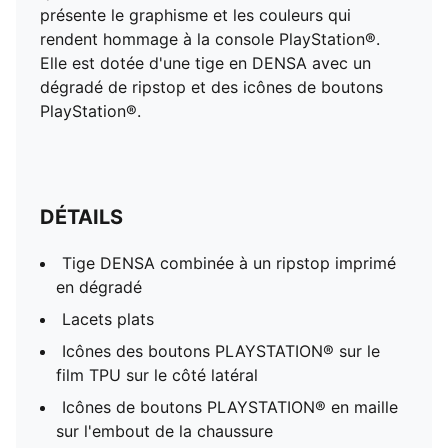
l'embout de la chaussure
présente le graphisme et les couleurs qui
Doublure et chausson en maille
rendent hommage à la console PlayStation®.
Technologie RS sur la semelle intermédiaire
Elle est dotée d'une tige en DENSA avec un
Semelle extérieure en caoutchouc
dégradé de ripstop et des icônes de boutons
Comarquage PUMA x PLAYSTATION
PlayStation®.
PUMA Enfant : Recommandé pour les jeunes enfants
entre 4 et 8 ans
DÉTAILS
Tige DENSA combinée à un ripstop imprimé
en dégradé
Lacets plats
Icônes des boutons PLAYSTATION® sur le
film TPU sur le côté latéral
Icônes de boutons PLAYSTATION® en maille
sur l'embout de la chaussure