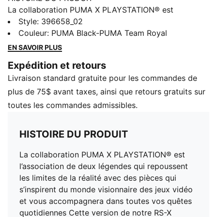
La collaboration PUMA X PLAYSTATION® est
l’association de deux légendes qui repoussent les
Style
:
396658_02
limites de la réalité avec des pièces qui s’inspirent du
Couleur
:
PUMA Black-PUMA Team Royal
monde visionnaire des jeux vidéo et vous
EN SAVOIR PLUS
accompagnera dans toutes vos quêtes quotidiennes
Expédition et retours
Cette version de notre RS-X présente le graphisme et
Livraison standard gratuite pour les commandes de
les couleurs qui rendent hommage à la console
PlayStation®. Elle est dotée d'une tige en DENSA avec
plus de 75$ avant taxes, ainsi que retours gratuits sur
un dégradé de ripstop et des icônes de boutons
toutes les commandes admissibles.
PlayStation®.
HISTOIRE DU PRODUIT
DÉTAILS
Tige DENSA combinée à un ripstop imprimé en
La collaboration PUMA X PLAYSTATION® est
dégradé
l’association de deux légendes qui repoussent
Lacets plats
les limites de la réalité avec des pièces qui
Icônes des boutons PLAYSTATION® sur le film TPU sur
s’inspirent du monde visionnaire des jeux vidéo
le côté latéral
et vous accompagnera dans toutes vos quêtes
Icônes de boutons PLAYSTATION® en maille sur
quotidiennes Cette version de notre RS-X