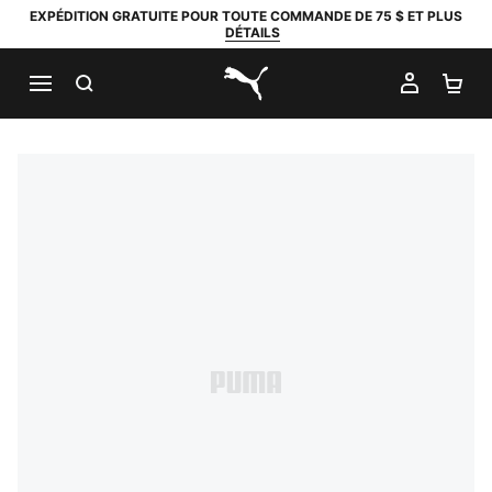
EXPÉDITION GRATUITE POUR TOUTE COMMANDE DE 75 $ ET PLUS
DÉTAILS
RECHERCHER
MON C
PA
PUMA.com