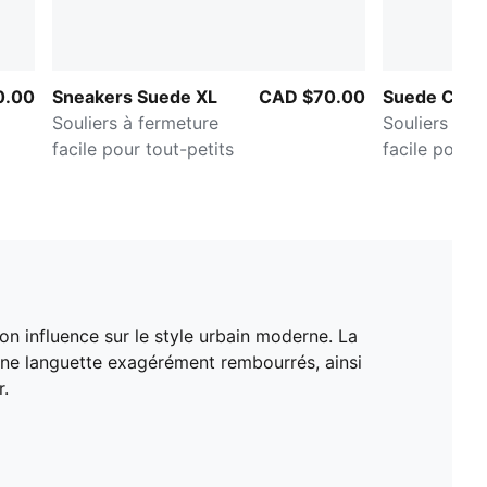
0.00
Sneakers Suede XL
CAD $70.00
Suede Class
Souliers à fermeture
Souliers à f
facile pour tout-petits
facile pour t
n influence sur le style urbain moderne. La
une languette exagérément rembourrés, ainsi
r.