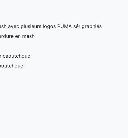
esh avec plusieurs logos PUMA sérigraphiés
ordure en mesh
en caoutchouc
caoutchouc