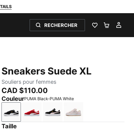
TAILS
RECHERCHER
LISTE DE SOUH
PANIER 0
MON
Sneakers Suede XL
Souliers pour femmes
CAD $110.00
Couleur
PUMA Black-PUMA White
PUMA Black-PUMA White
For All Time Red-PUMA White
PUMA Black-Whisp Of Pink
Jasmine Flower-PUMA Whi
Taille