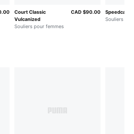
0.00
Court Classic
CAD $90.00
Speedcat V
Vulcanized
Souliers po
Souliers pour femmes