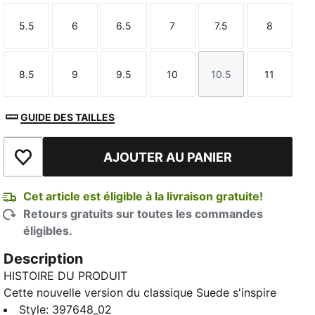
5.5
6
6.5
7
7.5
8
Taille
Taille
Taille
Taille
Taille
Taille
8.5
9
9.5
10
10.5
11
Taille
Taille
Taille
Taille
Taille
Taille
GUIDE DES TAILLES
AJOUTER AU PANIER
Ajouter à la liste de souhaits
Cet article est éligible à la livraison gratuite!
Retours gratuits sur toutes les commandes
éligibles.
Description
HISTOIRE DU PRODUIT
Cette nouvelle version du classique Suede s'inspire
de l'héritage de PUMA en matière de breakdance et
Style
:
397648_02