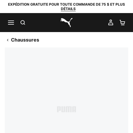
EXPÉDITION GRATUITE POUR TOUTE COMMANDE DE 75 $ ET PLUS
DÉTAILS
RECHERCHER
MON C
PA
PUMA.com
Chaussures