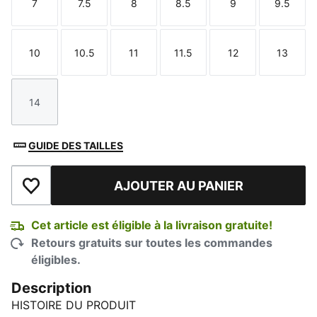
7
7.5
8
8.5
9
9.5
Taille
Taille
Taille
Taille
Taille
Taille
10
10.5
11
11.5
12
13
Taille
Taille
Taille
Taille
Taille
Taille
14
Taille
GUIDE DES TAILLES
AJOUTER AU PANIER
Ajouter à la liste de souhaits
Cet article est éligible à la livraison gratuite!
Retours gratuits sur toutes les commandes
éligibles.
Description
HISTOIRE DU PRODUIT