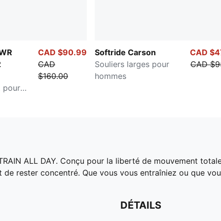
PWR
CAD $90.99
Softride Carson
CAD $4
2
CAD
Souliers larges pour
CAD $9
$160.00
hommes
t pour
RAIN ALL DAY. Conçu pour la liberté de mouvement totale e
 de rester concentré. Que vous vous entraîniez ou que vous 
DÉTAILS