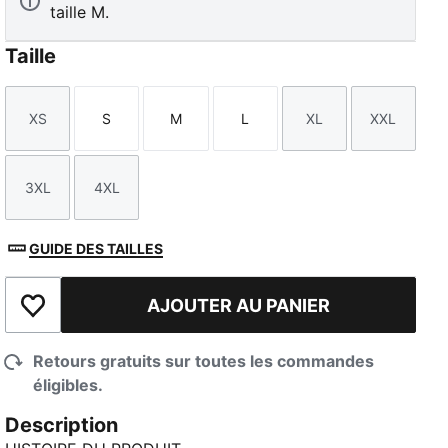
taille M.
Taille
XS
S
M
L
XL
XXL
Taille
Taille
Taille
Taille
Taille
Taille
3XL
4XL
Taille
Taille
GUIDE DES TAILLES
AJOUTER AU PANIER
Ajouter à la liste de souhaits
Retours gratuits sur toutes les commandes
éligibles.
Description