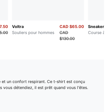
7.50
Voltra
CAD $65.00
Sneakers Po
5.00
Souliers pour hommes
CAD
Course à pie
$130.00
t un confort respirant. Ce t-shirt est conçu
vous détendiez, il est prêt quand vous l'êtes.