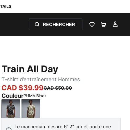
TAILS
RECHERCHER
LISTE DE SOUH
PANIER 0
MON
Train All Day
T-shirt d’entraînement Hommes
CAD $39.99
CAD $50.00
Couleur
PUMA Black
PUMA Black
Loden Green
Le mannequin mesure 6' 2" cm et porte une