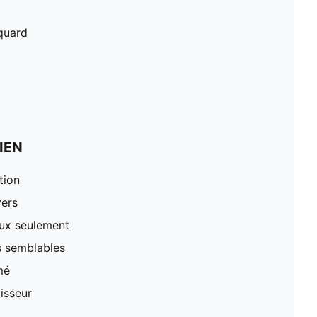
cquard
IEN
tion
vers
oux seulement
s semblables
mé
lisseur