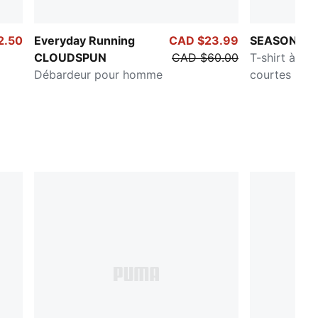
2.50
Everyday Running
CAD $23.99
SEASONS c
CLOUDSPUN
CAD $60.00
T-shirt à ma
Débardeur pour homme
courtes po