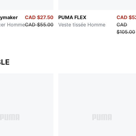
aymaker
CAD $27.50
PUMA FLEX
CAD $5
ccer Homme
CAD $55.00
Veste tissée Homme
CAD
$105.00
LE