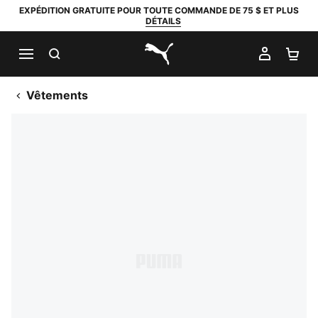
EXPÉDITION GRATUITE POUR TOUTE COMMANDE DE 75 $ ET PLUS
DÉTAILS
RECHERCHER
MON C
PA
PUMA.com
Vêtements