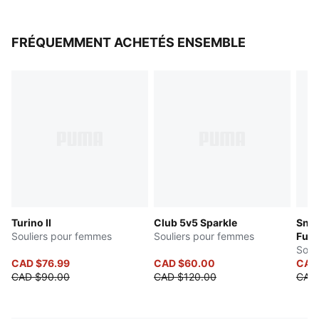
FRÉQUEMMENT ACHETÉS ENSEMBLE
Turino II
Club 5v5 Sparkle
Snea
Souliers pour femmes
Souliers pour femmes
Futu
Soul
CAD $76.99
CAD $60.00
CAD
CAD $90.00
CAD $120.00
CAD