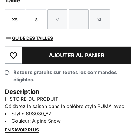
Taille
XS
S
M
L
XL
Taille
Taille
Taille
Taille
Taille
GUIDE DES TAILLES
AJOUTER AU PANIER
Ajouter à la liste de souhaits
Retours gratuits sur toutes les commandes
éligibles.
Description
HISTOIRE DU PRODUIT
Célébrez la saison dans le célèbre style PUMA avec
notre t-shirt des fêtes, qui ajoute une joie festive à
Style
:
693030_87
votre garde-robe. Ce t-shirt en édition limitée allie un
Couleur
:
Alpine Snow
confort décontracté à une touche urbaine classique.
EN SAVOIR PLUS
Parfait comme cadeau à donner... ou à garder.