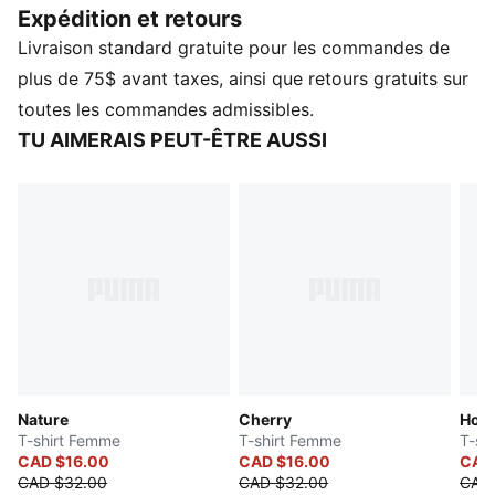
Expédition et retours
DÉTAILS
Livraison standard gratuite pour les commandes de
Coupe : Ample
Matériau principal : Piqué
plus de 75$ avant taxes, ainsi que retours gratuits sur
Tissu : Tricoté
toutes les commandes admissibles.
Col : Col rond
TU AIMERAIS PEUT-ÊTRE AUSSI
Manches courtes
Longueur : régulière
Nature
Cherry
Hous
T-shirt Femme
T-shirt Femme
T-sh
CAD $16.00
CAD $16.00
CAD
CAD $32.00
CAD $32.00
CAD