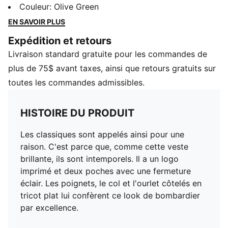
intemporels. Il a un logo imprimé et deux poches avec
Couleur
:
Olive Green
une fermeture éclair. Les poignets, le col et l'ourlet
EN SAVOIR PLUS
côtelés en tricot plat lui confèrent ce look de
Expédition et retours
bombardier par excellence.
Livraison standard gratuite pour les commandes de
CARACTÉRISTIQUES ET AVANTAGES
Fabriqué avec au moins 70 % de matériaux recyclés.
plus de 75$ avant taxes, ainsi que retours gratuits sur
DÉTAILS
toutes les commandes admissibles.
Coupe surdimensionnée
Logo Archive No.1
HISTOIRE DU PRODUIT
Poches latérales passepoilées avec fermetures éclair
pour des solutions de rangement sécurisées
Les classiques sont appelés ainsi pour une
Col, ceinture et poignets côtes élastiqués
raison. C'est parce que, comme cette veste
Fermeture zippée intégrale
brillante, ils sont intemporels. Il a un logo
Matière principale : Tissu en satin
imprimé et deux poches avec une fermeture
éclair. Les poignets, le col et l'ourlet côtelés en
tricot plat lui confèrent ce look de bombardier
par excellence.