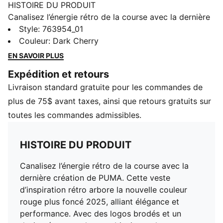
HISTOIRE DU PRODUIT
Canalisez l’énergie rétro de la course avec la dernière
création de PUMA. Cette veste d’inspiration rétro
Style
:
763954_01
arbore la nouvelle couleur rouge plus foncé 2025,
Couleur
:
Dark Cherry
alliant élégance et performance. Avec des logos
EN SAVOIR PLUS
brodés et un design évoquant les combinaisons de
Expédition et retours
course classiques, cette veste est l’option idéale pour
Livraison standard gratuite pour les commandes de
montrer votre fierté pour la Scuderia Ferrari.
DÉTAILS
plus de 75$ avant taxes, ainsi que retours gratuits sur
Coupe standard
toutes les commandes admissibles.
Veste de course d’inspiration rétro
Longueur de veste standard
HISTOIRE DU PRODUIT
Fermeture éclair entière
Manches longues
Canalisez l’énergie rétro de la course avec la
Nouvelles couleurs de course de l’équipe pour 2025
dernière création de PUMA. Cette veste
Logo Scuderia Ferrari brodé
d’inspiration rétro arbore la nouvelle couleur
Détails de marque PUMA
rouge plus foncé 2025, alliant élégance et
performance. Avec des logos brodés et un