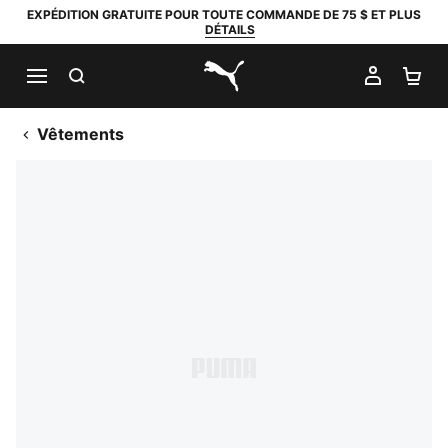
EXPÉDITION GRATUITE POUR TOUTE COMMANDE DE 75 $ ET PLUS
DÉTAILS
RECHERCHER
MON C
PA
PUMA.com
Vêtements