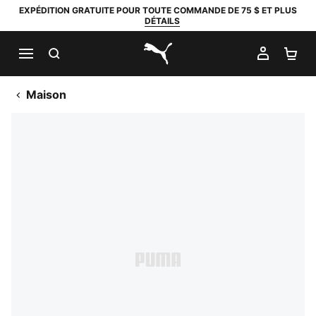
EXPÉDITION GRATUITE POUR TOUTE COMMANDE DE 75 $ ET PLUS
DÉTAILS
RECHERCHER
MON C
PA
PUMA.com
Maison