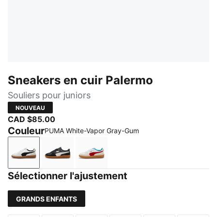
Sneakers en cuir Palermo
Souliers pour juniors
NOUVEAU
CAD $85.00
Couleur
PUMA White-Vapor Gray-Gum
PUMA White-Vapor Gray-Gum
PUMA Black-Feather Gray-Gum
PUMA White-For All Time Red
Sélectionner l'ajustement
GRANDS ENFANTS