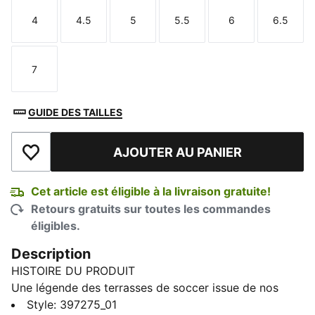
4
4.5
5
5.5
6
6.5
Taille
Taille
Taille
Taille
Taille
Taille
7
Taille
GUIDE DES TAILLES
AJOUTER AU PANIER
Ajouter à la liste de souhaits
Cet article est éligible à la livraison gratuite!
Retours gratuits sur toutes les commandes
éligibles.
Description
HISTOIRE DU PRODUIT
Une légende des terrasses de soccer issue de nos
archives revient : la Palermo. La paire a fait son
Style
:
397275_01