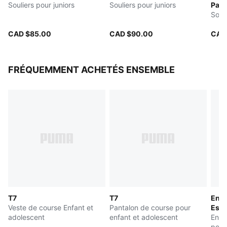
Souliers pour juniors
Souliers pour juniors
Pal
Soul
CAD $85.00
CAD $90.00
CAD
FRÉQUEMMENT ACHETÉS ENSEMBLE
T7
T7
Ense
Veste de course Enfant et
Pantalon de course pour
Esse
adolescent
enfant et adolescent
Ense
pour