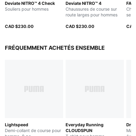
Deviate NITRO™ 4 Check
Deviate NITRO™ 4
FAST
restant légère
Souliers pour hommes
Chaussures de course sur
Chau
Poids : 220 g (taille 8 UK); Hauteur de la semelle : 38
route larges pour hommes
sent
mm/30 mm
CAD $230.00
CAD $230.00
CAD
FRÉQUEMMENT ACHETÉS ENSEMBLE
Lightspeed
Everyday Running
Dre
Demi-collant de course pour
CLOUDSPUN
Mail