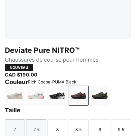
Deviate Pure NITRO™
Chaussures de course pour hommes
NOUVEAU
CAD $190.00
Couleur
Rich Cocoa-PUMA Black
Alpine Snow-Warm White
PUMA White-Ultra Red-PUMA Silver
PUMA Black-Flat Dark Gray-PUMA 
Rich Cocoa-PUMA Black
Moss Veil-PUMA
Taille
7
7.5
8
8.5
9
9.5
Taille
Taille
Taille
Taille
Taille
Taille