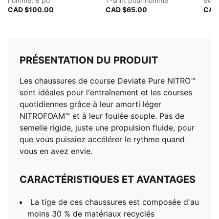
homme, 8 po
T-shirt pour homme
évac
CAD $100.00
CAD $65.00
hom
CAD
PRÉSENTATION DU PRODUIT
Les chaussures de course Deviate Pure NITRO™
sont idéales pour l'entraînement et les courses
quotidiennes grâce à leur amorti léger
NITROFOAM™ et à leur foulée souple. Pas de
semelle rigide, juste une propulsion fluide, pour
que vous puissiez accélérer le rythme quand
vous en avez envie.
CARACTÉRISTIQUES ET AVANTAGES
La tige de ces chaussures est composée d'au
moins 30 % de matériaux recyclés