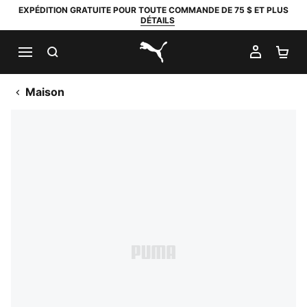
EXPÉDITION GRATUITE POUR TOUTE COMMANDE DE 75 $ ET PLUS
DÉTAILS
RECHERCHER
MON C
PA
PUMA.com
Maison