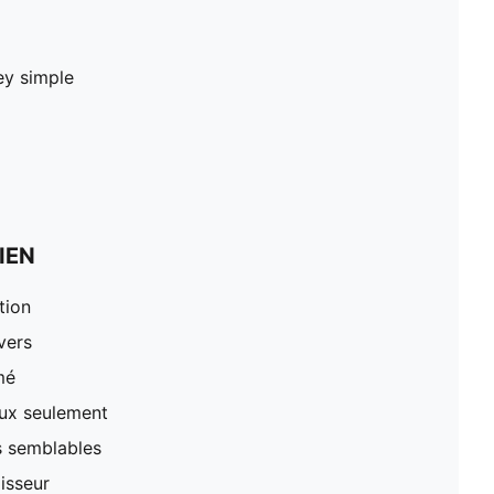
sey simple
IEN
tion
vers
mé
oux seulement
s semblables
lisseur