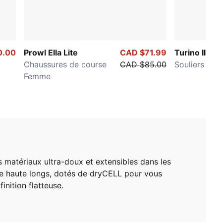
0.00
Prowl Ella Lite
CAD $71.99
Turino II
Chaussures de course
CAD $85.00
Souliers po
Femme
atériaux ultra-doux et extensibles dans les
lle haute longs, dotés de dryCELL pour vous
inition flatteuse.