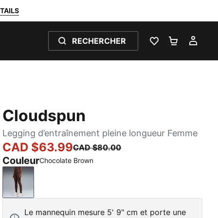
TAILS
RECHERCHER
LISTE DE SOUH
PANIER 0
MON
Cloudspun
Legging d’entraînement pleine longueur Femme
CAD $63.99
CAD $80.00
Couleur
Chocolate Brown
Chocolate Brown
Le mannequin mesure 5' 9" cm et porte une