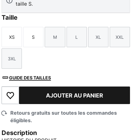
taille S.
Taille
XS
S
M
L
XL
XXL
Taille
Taille
Taille
Taille
Taille
Taille
3XL
Taille
GUIDE DES TAILLES
AJOUTER AU PANIER
Ajouter à la liste de souhaits
Retours gratuits sur toutes les commandes
éligibles.
Description