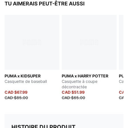
TU AIMERAIS PEUT-ÊTRE AUSSI
PUMA x KIDSUPER
PUMA x HARRY POTTER
PUM
Casquette de baseball
Casquette à coupe
Casq
décontractée
CAD $67.99
CAD $51.99
CAD
CAD $85.00
CAD $65.00
CAD
HISTOIRE DU PRODUIT