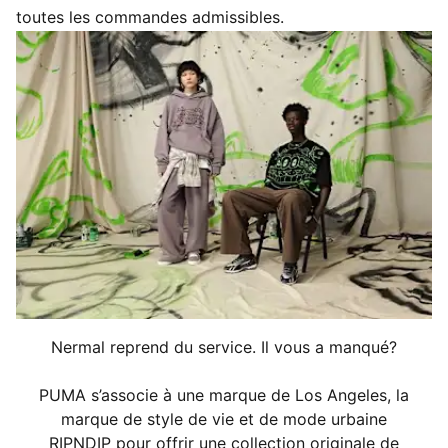
Fabriqué avec au moins 20 % de matériaux recyclés
toutes les commandes admissibles.
DÉTAILS
Bord légèrement incurvé
Pochette pour les petits objets
.Pochette pour les petits objets
Fermeture à sangle réglable avec boucle latérale
Détails du design PUMA
Détails du co-branding PUMA x RIPNDIP
100% Polyamide
Nermal reprend du service. Il vous a manqué?
PUMA s’associe à une marque de Los Angeles, la
marque de style de vie et de mode urbaine
RIPNDIP pour offrir une collection originale de