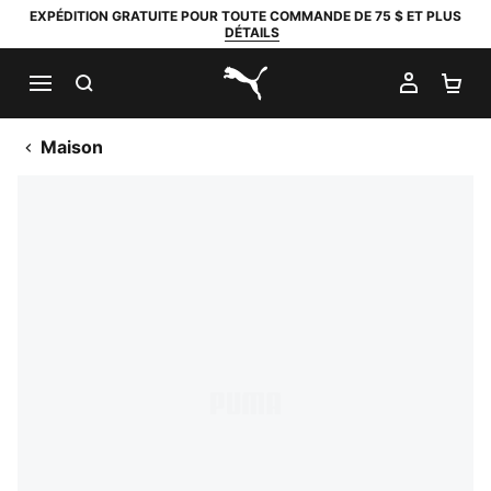
EXPÉDITION GRATUITE POUR TOUTE COMMANDE DE 75 $ ET PLUS
DÉTAILS
RECHERCHER
MON C
PA
PUMA.com
Maison