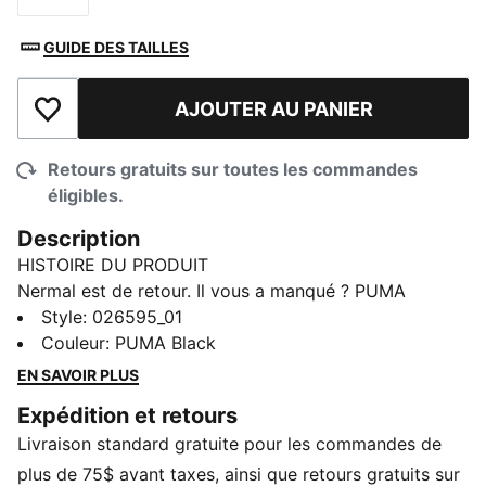
GUIDE DES TAILLES
AJOUTER AU PANIER
Ajouter à la liste de souhaits
Retours gratuits sur toutes les commandes
éligibles.
Description
HISTOIRE DU PRODUIT
Nermal est de retour. Il vous a manqué ? PUMA
s’associe à RIPNDIP, la marque streetwear et lifestyle
Style
:
026595_01
de Los Angeles, pour une collection décalée de
Couleur
:
PUMA Black
sneakers, vêtements et accessoires. Cette collection
EN SAVOIR PLUS
présente un mélange d'essentiels streetwear
Expédition et retours
classiques et de pièces centrées sur des graphismes
Livraison standard gratuite pour les commandes de
époustouflants.
caractéristiques et avantages
plus de 75$ avant taxes, ainsi que retours gratuits sur