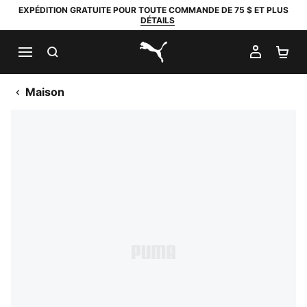
EXPÉDITION GRATUITE POUR TOUTE COMMANDE DE 75 $ ET PLUS
DÉTAILS
RECHERCHER
MON C
PA
PUMA.com
Maison