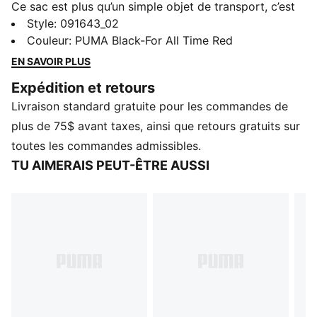
Ce sac est plus qu’un simple objet de transport, c’est
une déclaration de votre soutien indéfectible. Conçu
Style
:
091643_02
pour allier style et passion, il vous permet de mettre
Couleur
:
PUMA Black-For All Time Red
en valeur les couleurs de votre équipe, où que vous
EN SAVOIR PLUS
alliez. Que vous vous rendiez au match ou que vous
Expédition et retours
partiez en ville, ce sac affiche votre fidélité et fait en
Livraison standard gratuite pour les commandes de
sorte que votre équipe soit toujours avec vous.
CARACTÉRISTIQUES ET AVANTAGES
plus de 75$ avant taxes, ainsi que retours gratuits sur
Fabriqué à partir d’au moins 50 % de matériaux
toutes les commandes admissibles.
recyclés.
TU AIMERAIS PEUT-ÊTRE AUSSI
DÉTAILS
Type de poche : Poches latérales, compartiment
principal, poche avant
Compartiment principal avec fermeture éclair à deux
sens
Compartiment avant avec fermeture éclair à deux
sens
Volume : 22 L
Dimensions : 44 cm H. x 30 cm l. x 14 cm P.