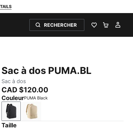
TAILS
RECHERCHER
LISTE DE SOUH
PANIER 0
MON
Sac à dos PUMA.BL
Sac à dos
CAD $120.00
Couleur
PUMA Black
PUMA Black
Toasted Almond
Taille