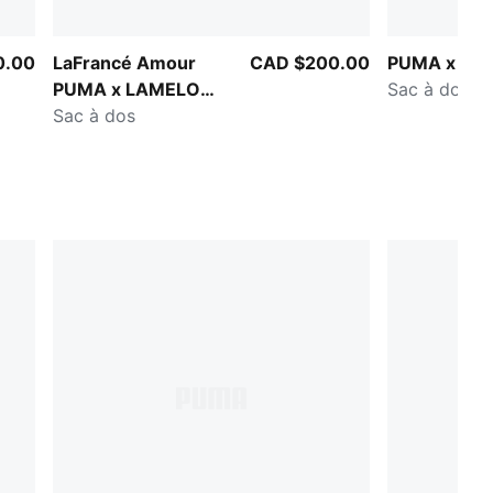
0.00
LaFrancé Amour
CAD $200.00
PUMA x KI
PUMA x LAMELO
Sac à dos
BALL
Sac à dos