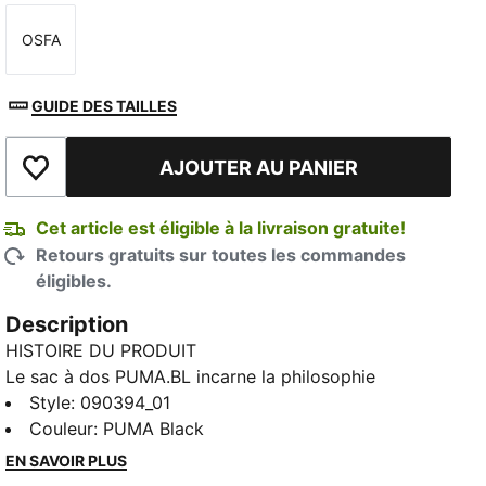
OSFA
Taille
GUIDE DES TAILLES
AJOUTER AU PANIER
Ajouter à la liste de souhaits
Cet article est éligible à la livraison gratuite!
Retours gratuits sur toutes les commandes
éligibles.
Description
HISTOIRE DU PRODUIT
Le sac à dos PUMA.BL incarne la philosophie
audacieuse de cette collection: nous nous élevons
Style
:
090394_01
au-dessus des étiquettes pour célébrer chaque
Couleur
:
PUMA Black
individu pour ce qu'il est, au-delà des jugements et
EN SAVOIR PLUS
des stéréotypes. Avec une esthétique épurée et