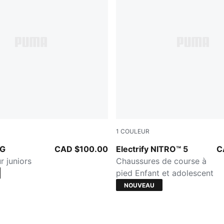
1
COULEUR
Rich Cocoa
PUMA Black-Moody Gray-PU
OG
CAD $100.00
Electrify NITRO™ 5
C
r juniors
Chaussures de course à
pied Enfant et adolescent
NOUVEAU