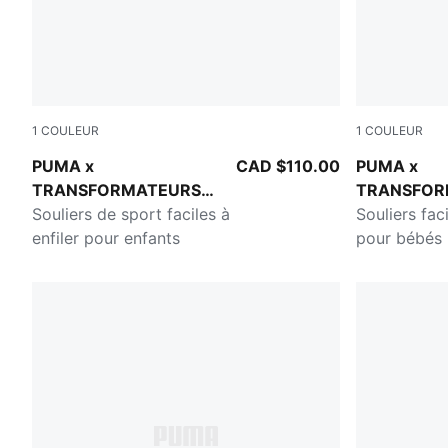
1
COULEUR
1
COULEUR
Gray Echo-Moody Gray
Gray Echo-
PUMA x
CAD $110.00
PUMA x
TRANSFORMATEURS
TRANSFOR
RS Surge
Souliers de sport faciles à
RS Surge
Souliers faci
enfiler pour enfants
pour bébés