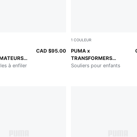
1
COULEUR
Moody Gray
PUMA Black-Bright Mango Y
CAD $95.00
PUMA x
MATEURS
TRANSFORMERS
les à enfiler
California Pro
Souliers pour enfants