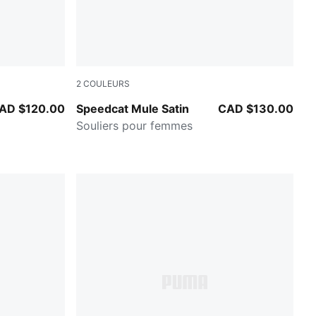
2
COULEURS
PUMA Black-For All Time Red
AD $120.00
Speedcat Mule Satin
CAD $130.00
Souliers pour femmes