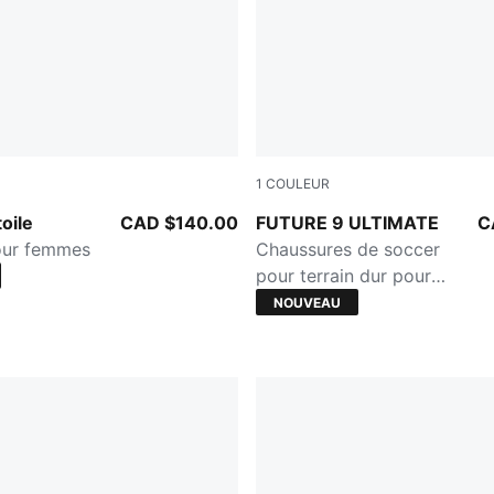
1
COULEUR
Chocolate Fondue
Sugared Almond-PUMA Whit
oile
CAD $140.00
FUTURE 9 ULTIMATE
C
our femmes
Chaussures de soccer
pour terrain dur pour
femmes
NOUVEAU