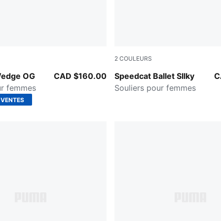
2
COULEURS
-PUMA White
Red Rhythm-Lavender Alert
Wedge OG
CAD $160.00
Speedcat Ballet SIlky
C
ur femmes
Souliers pour femmes
 VENTES