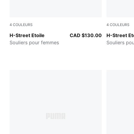
4
COULEURS
4
COULEURS
Buttercream-Vapor Gray-PUMA White
Sage Glow-
H-Street Etoile
CAD $130.00
H-Street Et
Souliers pour femmes
Souliers po