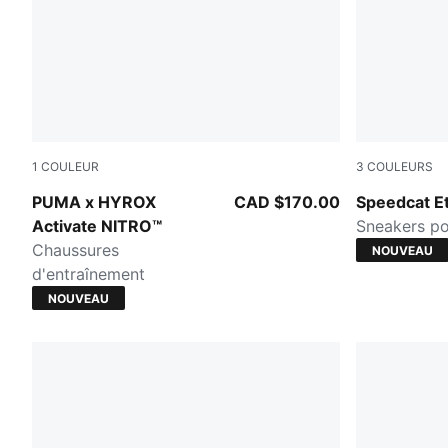
1
COULEUR
3
COULEURS
Intense Mint-Light Lavender-Sunny Lime-Herb Garden
Misty Pink-
PUMA x HYROX
CAD $170.00
Speedcat Et
Activate NITRO™
Sneakers p
Chaussures
NOUVEAU
d'entraînement
NOUVEAU