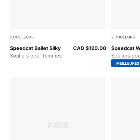
2
COULEURS
2
COULEURS
Vapor Gray-Buttercream-PUMA Silver
PUMA Black
Speedcat Ballet SIlky
CAD $120.00
Speedcat 
Souliers pour femmes
Souliers po
MEILLEURES