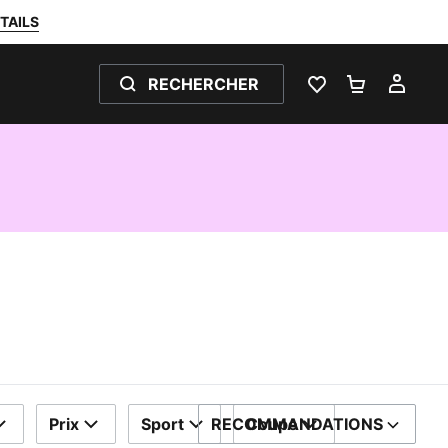
TAILS
RECHERCHER
LISTE DE SOUH
PANIER 0
MON
Prix
Sport
RECOMMANDATIONS
Coupe
TRIER PAR