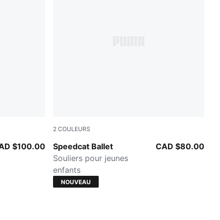
2
COULEURS
MA Silver
PUMA BLACK
AD $100.00
Speedcat Ballet
CAD $80.00
Souliers pour jeunes
enfants
NOUVEAU