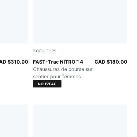
2
COULEURS
e-Ultra Red-PUMA Black
Ultra Red-Red Flash
AD $310.00
FAST-Trac NITRO™ 4
CAD $180.00
Chaussures de course sur
sentier pour femmes
NOUVEAU