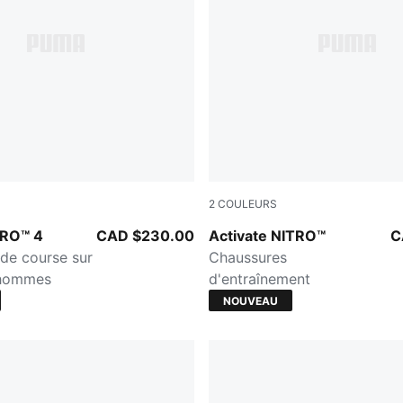
2
COULEURS
-Inky Depths
PUMA White-Ultra Red-Inky
TRO™ 4
CAD $230.00
Activate NITRO™
C
de course sur
Chaussures
 hommes
d'entraînement
NOUVEAU