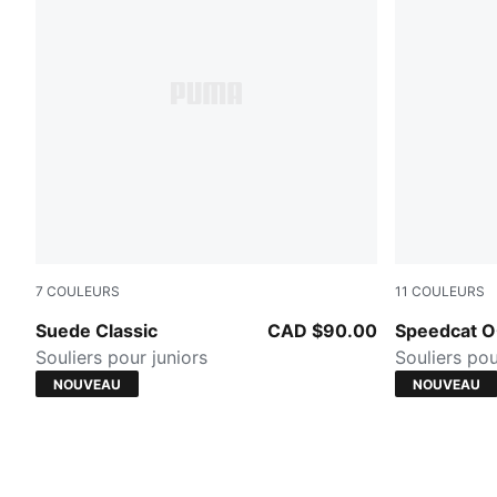
7
COULEURS
11
COULEURS
Haute Coffee-PUMA White
Silver Fog-
Suede Classic
CAD $90.00
Speedcat 
Souliers pour juniors
Souliers pou
NOUVEAU
NOUVEAU