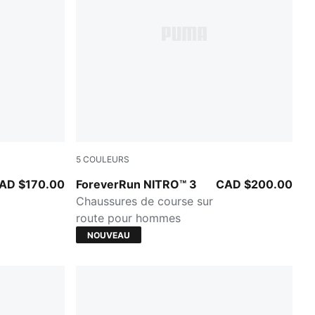
5
COULEURS
 Depths
Créme De Mint-Inky Depths
AD $170.00
ForeverRun NITRO™ 3
CAD $200.00
Chaussures de course sur
route pour hommes
NOUVEAU