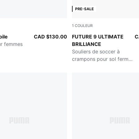
PRE-SALE
1
COULEUR
Warm White
PUMA White-Ultra Orange-Pi
oile
CAD $130.00
FUTURE 9 ULTIMATE
C
ur femmes
BRILLIANCE
Souliers de soccer à
crampons pour sol ferme
pour femmes