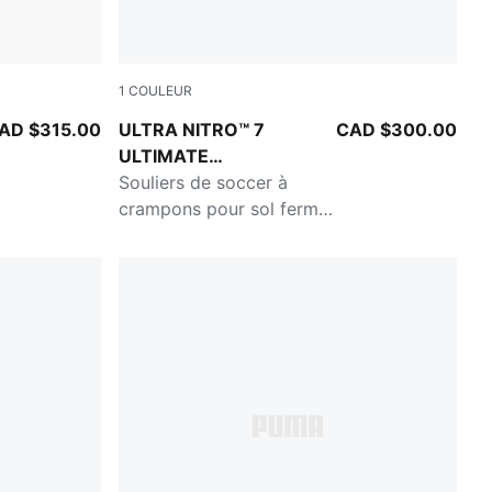
1
COULEUR
nk Alert-Light Aqua
PUMA White-Ultra Orange-Pink Alert-Light 
AD $315.00
ULTRA NITRO™ 7
CAD $300.00
ULTIMATE
BRILLIANCE
Souliers de soccer à
crampons pour sol ferme
pour femmes