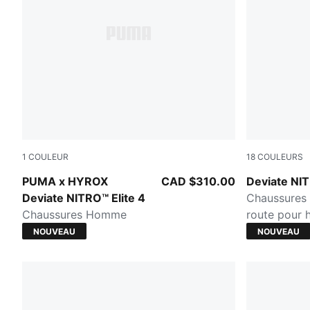
1
COULEUR
18
COULEURS
Intense Mint-Light Lavender
Buttercream
PUMA x HYROX
CAD $310.00
Deviate NI
Deviate NITRO™ Elite 4
Chaussures 
Chaussures Homme
route pour
NOUVEAU
NOUVEAU