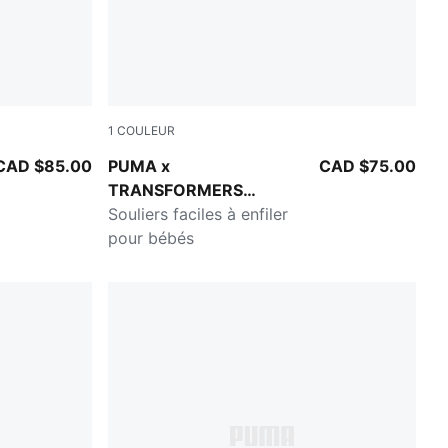
1
COULEUR
ellow
PUMA Black-Bright Mango Yellow
CAD $85.00
PUMA x
CAD $75.00
TRANSFORMERS
California Pro
Souliers faciles à enfiler
pour bébés