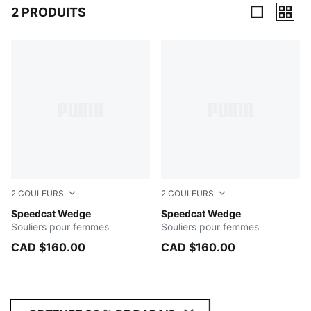
2 PRODUITS
2 Produits
2
COULEURS
2
COULEURS
Cool Light Gray-Gum
Speedcat Wedge
Totally Taupe-Chocolate
Speedcat Wedge
Souliers pour femmes
Souliers pour femmes
CAD $160.00
CAD $160.00