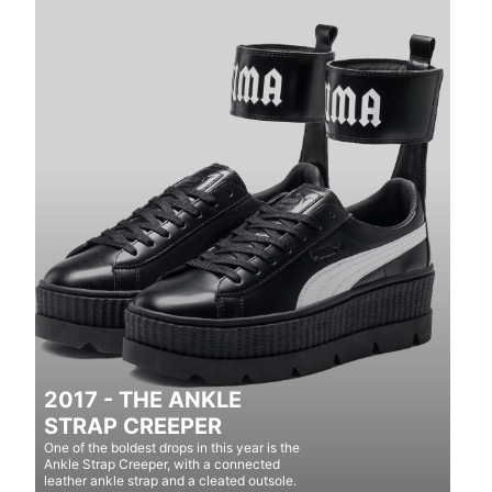
2017 - THE ANKLE
STRAP CREEPER
One of the boldest drops in this year is the
Ankle Strap Creeper, with a connected
leather ankle strap and a cleated outsole.