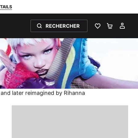
TAILS
RECHERCHER
LISTE DE SOUH
PANIER 0
MON
s and later reimagined by Rihanna