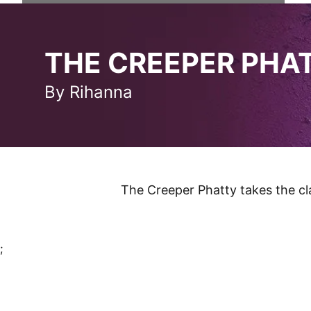
THE CREEPER PHATTY
THE CREEPER PHA
By Rihanna
The Creeper Phatty takes the cl
;