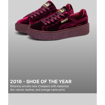
2016 - SHOE OF THE YEAR
Rihanna unveils new Creepers with materials
like velvet, leather, and orange camo print.