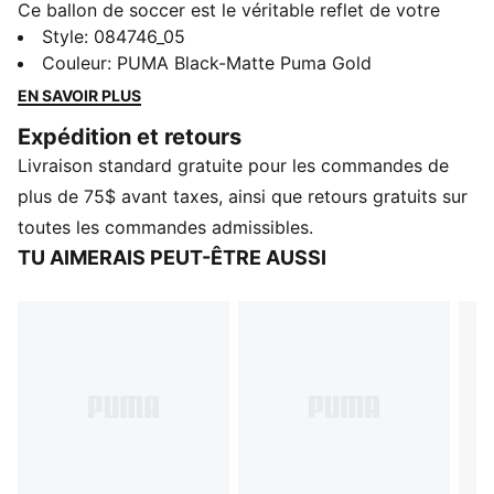
Ce ballon de soccer est le véritable reflet de votre
dévouement. Conçu pour performer et pour mettre en
Style
:
084746_05
valeur les couleurs de votre équipe, il vous permet
Couleur
:
PUMA Black-Matte Puma Gold
d’apporter votre passion sur le terrain. Que vous
EN SAVOIR PLUS
pratiquiez vos bottés ou que vous jouiez dans le
Expédition et retours
grand match, ce ballon préserve l’esprit d’équipe à
Livraison standard gratuite pour les commandes de
chaque coup de pied, faisant de chaque match une
célébration de loyauté et de fierté.
plus de 75$ avant taxes, ainsi que retours gratuits sur
DÉTAILS
toutes les commandes admissibles.
Un incontournable pour les partisans de club et les
TU AIMERAIS PEUT-ÊTRE AUSSI
amateurs de soccer
Extérieur en TPUR brillant
Construction cousue à la machine
Construction à 32 panneaux
Détails de marque de PUMA et du club