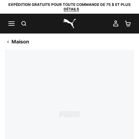
EXPÉDITION GRATUITE POUR TOUTE COMMANDE DE 75 $ ET PLUS
DÉTAILS
RECHERCHER
MON C
PA
PUMA.com
Maison