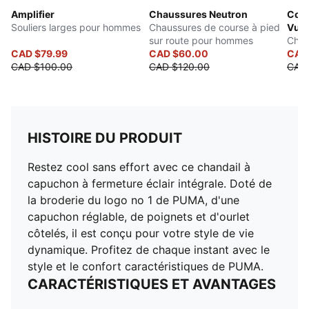
Amplifier
Chaussures Neutron
Cour
Souliers larges pour hommes
Chaussures de course à pied
Vulc
sur route pour hommes
Chau
CAD $79.99
CAD $60.00
CAD
CAD $100.00
CAD $120.00
CAD
HISTOIRE DU PRODUIT
Restez cool sans effort avec ce chandail à
capuchon à fermeture éclair intégrale. Doté de
la broderie du logo no 1 de PUMA, d'une
capuchon réglable, de poignets et d'ourlet
côtelés, il est conçu pour votre style de vie
dynamique. Profitez de chaque instant avec le
style et le confort caractéristiques de PUMA.
CARACTÉRISTIQUES ET AVANTAGES