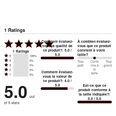
1
Ratings
Comment évaluez-
À combien évaluez-
vous la qualité de
vous que ce produit
ce produit?
:
5.0
/
convient à votre
1
Ratings
5.0
taille?
Rated
5
100%
Rated
4
0%
5
100
Trop
%
Confo
Trop
Rated
petit
rme à
grand
3
0%
4
stars
between
la
Rated
2
0%
3
stars
Comment évaluez-
by
taille
Trop
Rated
1
0%
2
stars
vous la valeur de
by
100%
1
petit
ce produit?
:
4.0
/
stars
by
5.0
0%
of
5.0
Est-ce que ce
stars
and
by
0%
of
produit conforme à
reviewers
by
0%
Conforme
of
la taille indiquée?
:
reviewers
out
0%
of
5.0
/ 5.0
à
reviewers
of
of 5 stars
reviewers
la
reviewers
taille