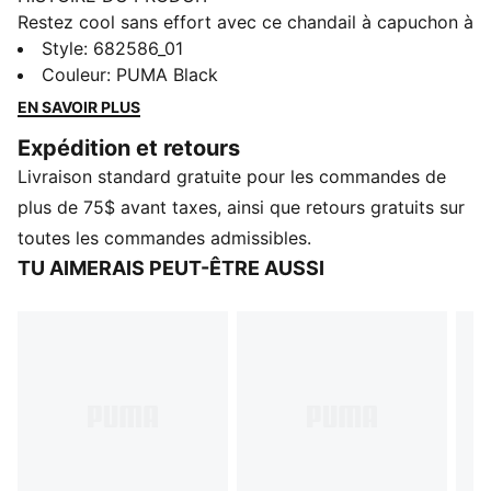
Restez cool sans effort avec ce chandail à capuchon à
fermeture éclair intégrale. Doté de la broderie du logo
Style
:
682586_01
no 1 de PUMA, d'une capuchon réglable, de poignets
Couleur
:
PUMA Black
et d'ourlet côtelés, il est conçu pour votre style de vie
EN SAVOIR PLUS
dynamique. Profitez de chaque instant avec le style et
Expédition et retours
le confort caractéristiques de PUMA.
Livraison standard gratuite pour les commandes de
CARACTÉRISTIQUES ET AVANTAGES
plus de 75$ avant taxes, ainsi que retours gratuits sur
Fabriqué à partir d'au moins 50 % de matériaux
toutes les commandes admissibles.
recyclés
TU AIMERAIS PEUT-ÊTRE AUSSI
DÉTAILS
Coupe ajustée
Tissu polaire Longueur régulière Capuchon
Fermeture éclair intégrale
,
Manches longues
,
Poche kangourou