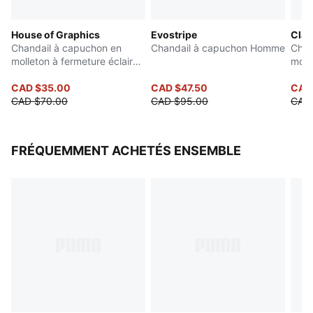
Détails de la marque PUMA
House of Graphics
Evostripe
Clas
Chandail à capuchon en
Chandail à capuchon Homme
Chan
molleton à fermeture éclair
moll
Homme
CAD $35.00
CAD $47.50
CAD
CAD $70.00
CAD $95.00
CAD
FRÉQUEMMENT ACHETÉS ENSEMBLE