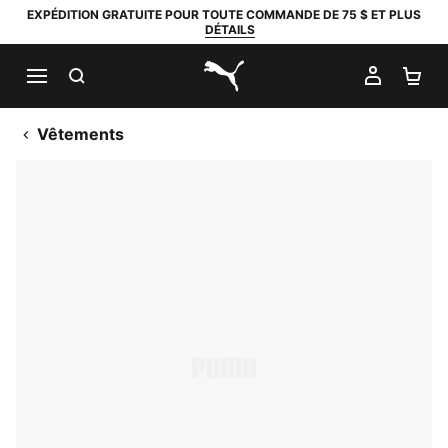
EXPÉDITION GRATUITE POUR TOUTE COMMANDE DE 75 $ ET PLUS
DÉTAILS
RECHERCHER
MON C
PA
PUMA.com
Vêtements