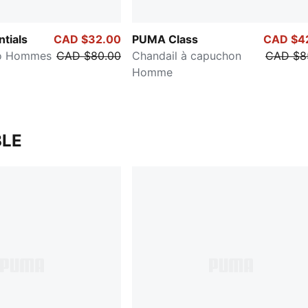
tials
CAD $32.00
PUMA Class
CAD $4
go Hommes
CAD $80.00
Chandail à capuchon
CAD $8
Homme
LE