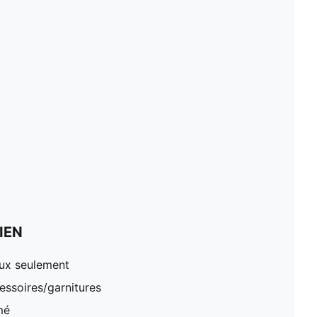
IEN
oux seulement
essoires/garnitures
mé