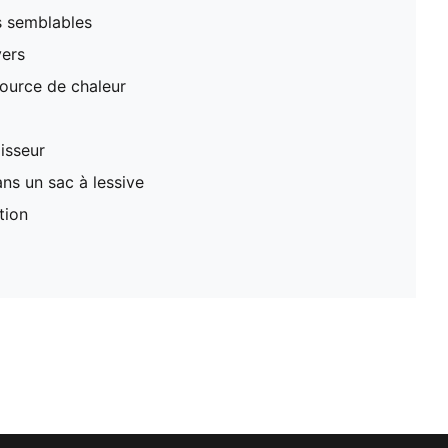
s semblables
vers
ource de chaleur
lisseur
ns un sac à lessive
tion