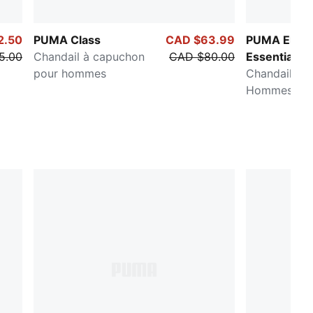
2.50
PUMA Class
CAD $63.99
PUMA Eleva
5.00
Chandail à capuchon
CAD $80.00
Essentials
pour hommes
Chandail à 
Hommes