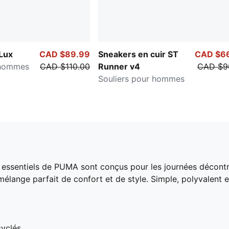
 Lux
CAD $89.99
Sneakers en cuir ST
CAD $6
 hommes
CAD $110.00
Runner v4
CAD $9
Souliers pour hommes
les essentiels de PUMA sont conçus pour les journées décon
élange parfait de confort et de style. Simple, polyvalent 
yclés.