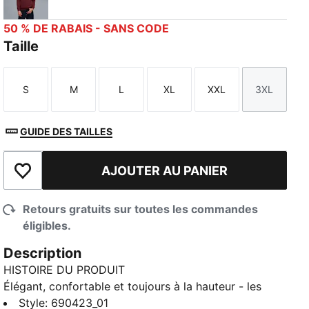
Ruby Shimmer
50 % DE RABAIS - SANS CODE
Taille
S
M
L
XL
XXL
3XL
Taille
Taille
Taille
Taille
Taille
Taille
GUIDE DES TAILLES
AJOUTER AU PANIER
Ajouter à la liste de souhaits
Retours gratuits sur toutes les commandes
éligibles.
Description
HISTOIRE DU PRODUIT
Élégant, confortable et toujours à la hauteur - les
essentiels de PUMA sont conçus pour les journées
Style
:
690423_01