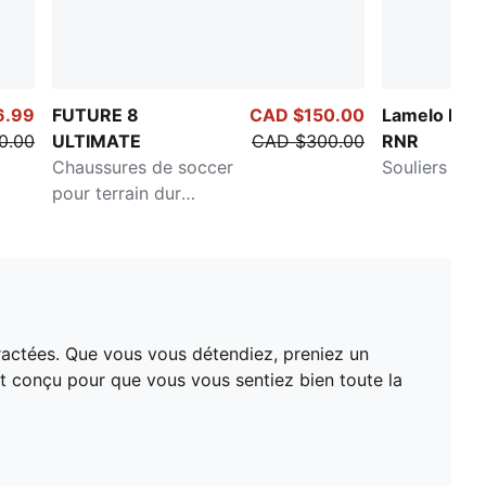
6.99
FUTURE 8
CAD $150.00
Lamelo Ball
0.00
ULTIMATE
CAD $300.00
RNR
Chaussures de soccer
Souliers
pour terrain dur
Homme
tractées. Que vous vous détendiez, preniez un
et conçu pour que vous vous sentiez bien toute la