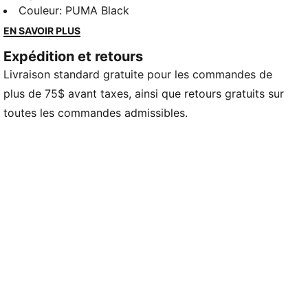
décontractées. Que vous vous détendiez, preniez un
Couleur
:
PUMA Black
café ou vous déplaciez, ces morceaux offrent le
EN SAVOIR PLUS
mélange parfait de confort et de style. Simple,
Expédition et retours
polyvalent et conçu pour que vous vous sentiez bien
Livraison standard gratuite pour les commandes de
toute la journée.
CARACTÉRISTIQUES ET AVANTAGES
plus de 75$ avant taxes, ainsi que retours gratuits sur
Fabriqué avec au moins 50 % de matériaux recyclés.
toutes les commandes admissibles.
DÉTAILS
Coupe : Régulière
Matériau principal : Polaire
Cou : Col rond
Manches longues
Capuchon avec cordon de serrage
Longueur : Régulier
Poignets nervurés