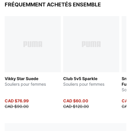
FRÉQUEMMENT ACHETÉS ENSEMBLE
Vikky Star Suede
Club 5v5 Sparkle
Snea
Souliers pour femmes
Souliers pour femmes
Futu
Soul
CAD $76.99
CAD $60.00
CAD
CAD $90.00
CAD $120.00
CAD