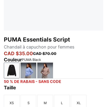
PUMA Essentials Script
Chandail à capuchon pour femmes
CAD $35.00
CAD $70.00
Couleur
PUMA Black
PUMA Black
Intense Lavender
Sandstone
50 % DE RABAIS - SANS CODE
Taille
XS
S
M
L
XL
Taille
Taille
Taille
Taille
Taille