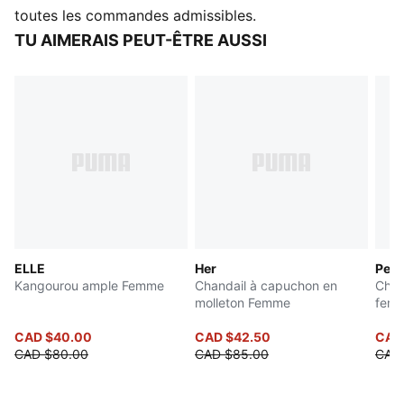
Fabriqué avec au moins 50 % de matériaux recyclés.
toutes les commandes admissibles.
DÉTAILS
TU AIMERAIS PEUT-ÊTRE AUSSI
Coupe : Confort
Type de matériau principal : Tissu bouclette
Capuchon
Manches longues
Longueur : Régulière
Poches : Poche kangourou
ELLE
Her
Peac
Kangourou ample Femme
Chandail à capuchon en
Chan
molleton Femme
fem
CAD $40.00
CAD $42.50
CAD 
CAD $80.00
CAD $85.00
CAD