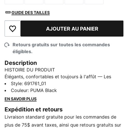
GUIDE DES TAILLES
AJOUTER AU PANIER
Ajouter à la liste de souhaits
Retours gratuits sur toutes les commandes
éligibles.
Description
HISTOIRE DU PRODUIT
Élégants, confortables et toujours à l'affût — Les
produits PUMA Essentials sont faits pour les journées
Style
:
691761_01
décontractées. Que vous vous détendiez, preniez un
Couleur
:
PUMA Black
café ou vous déplaciez pendant des jours, ces
EN SAVOIR PLUS
morceaux proposent la combinaison parfaite de
Expédition et retours
confort et de style. Simple, polyvalent et conçu pour
Livraison standard gratuite pour les commandes de
que vous vous sentiez bien toute la journée.
CARACTÉRISTIQUES ET AVANTAGES
plus de 75$ avant taxes, ainsi que retours gratuits sur