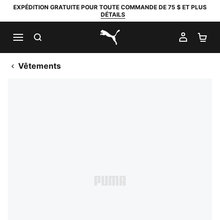
EXPÉDITION GRATUITE POUR TOUTE COMMANDE DE 75 $ ET PLUS
DÉTAILS
RECHERCHER
MON C
PA
PUMA.com
Vêtements