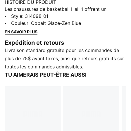
HISTOIRE DU PRODUIT
Les chaussures de basketball Hali 1 offrent un
excellent rebond et une adhérence optimale sur le
Style
:
314098_01
terrain, pour des changements de direction fluides et
Couleur
:
Cobalt Glaze-Zen Blue
des réceptions en douceur. Une tige en maille
EN SAVOIR PLUS
superposée offre un maintien optimal, tandis que
Expédition et retours
l'amorti t’aide à tenir jusqu'au coup de sifflet final.
Livraison standard gratuite pour les commandes de
CARACTÉRISTIQUES ET AVANTAGES
La tige de ces chaussures est composée d'au moins
plus de 75$ avant taxes, ainsi que retours gratuits sur
30 % de matériaux recyclés
toutes les commandes admissibles.
DÉTAILS
TU AIMERAIS PEUT-ÊTRE AUSSI
Conçues pour : Basketball
Largeur : Standard
Fermeture : Lacets
Type de talon : Plat
Pronation : Neutre
Amorti : Max
Structure de maintien
Mousse NITROFOAM™ de pointe, injectée d'azote,