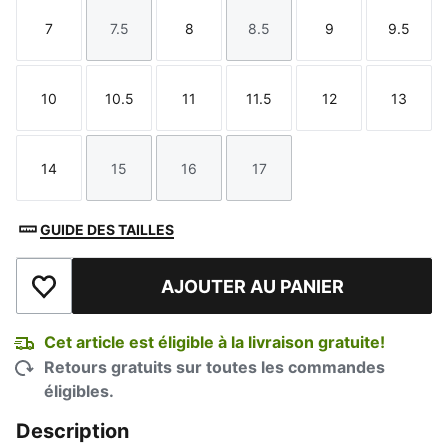
7
7.5
8
8.5
9
9.5
Taille
Taille
Taille
Taille
Taille
Taille
10
10.5
11
11.5
12
13
Taille
Taille
Taille
Taille
Taille
Taille
14
15
16
17
Taille
Taille
Taille
Taille
GUIDE DES TAILLES
AJOUTER AU PANIER
Ajouter à la liste de souhaits
Cet article est éligible à la livraison gratuite!
Retours gratuits sur toutes les commandes
éligibles.
Description