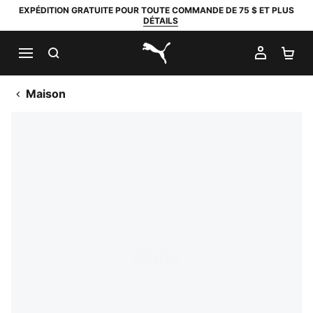
EXPÉDITION GRATUITE POUR TOUTE COMMANDE DE 75 $ ET PLUS
DÉTAILS
RECHERCHER
MON C
PA
PUMA.com
Maison