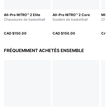
pour une réactivité et un amorti optimaux tout en
restant légère
All-Pro NITRO™ 2 Elite
All-Pro NITRO™ 2 Core
MB.
Contrefort au talon pour une meilleure stabilité
Chaussures de basketball
Souliers de basketball
Chau
latérale
Profil de semelle hautement résistant à l'abrasion
CAD $150.00
CAD $150.00
CAD
FRÉQUEMMENT ACHETÉS ENSEMBLE