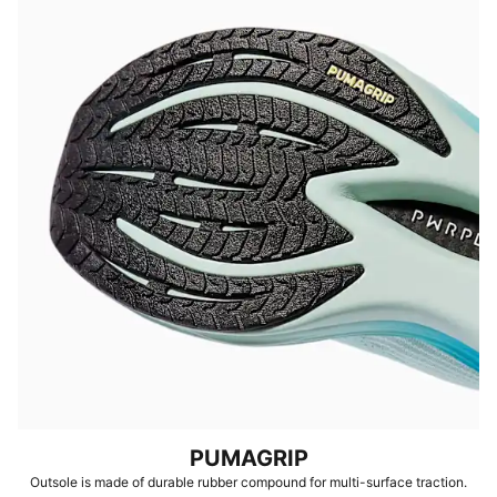
le transfert d’énergie
DÉTAILS
Coupe standard
Tige en maille technique
Hauteur de la semelle : 39 mm/29 mm
Poids : 250 g (taille UK8)
Inclinaison du talon à orteil : 10 mm
Recommandé pour les pronateurs neutres
PUMAGRIP
Outsole is made of durable rubber compound for multi-surface traction.