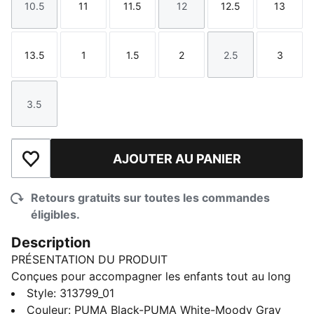
10.5
11
11.5
12
12.5
13
Taille
Taille
Taille
Taille
Taille
Taille
13.5
1
1.5
2
2.5
3
Taille
Taille
Taille
Taille
Taille
Taille
3.5
Taille
AJOUTER AU PANIER
Ajouter à la liste de souhaits
Retours gratuits sur toutes les commandes
éligibles.
Description
PRÉSENTATION DU PRODUIT
Conçues pour accompagner les enfants tout au long
de la journée, les chaussures de course Kruz ProFoam
Style
:
313799_01
2 leur permettent de rester au frais grâce à leur tige
Couleur
:
PUMA Black-PUMA White-Moody Gray