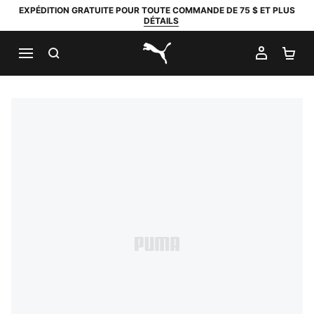
EXPÉDITION GRATUITE POUR TOUTE COMMANDE DE 75 $ ET PLUS
DÉTAILS
RECHERCHER
MON C
PA
PUMA.com