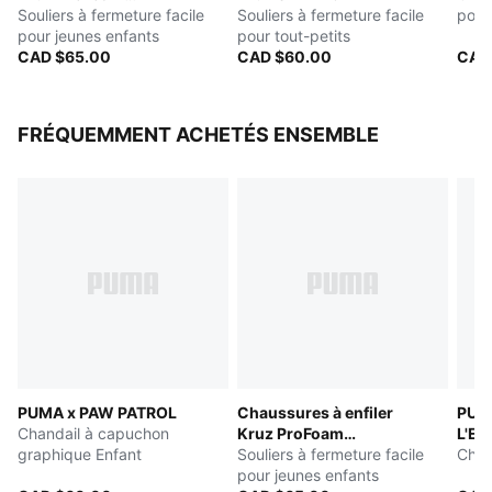
SLIPTECH™
Souliers à fermeture facile
Souliers à fermeture facile
pour
pour jeunes enfants
pour tout-petits
CAD $65.00
CAD $60.00
CAD
FRÉQUEMMENT ACHETÉS ENSEMBLE
PUMA x PAW PATROL
Chaussures à enfiler
PUM
Chandail à capuchon
Kruz ProFoam
L'EX
graphique Enfant
SLIPTECH™
Souliers à fermeture facile
Chau
pour jeunes enfants