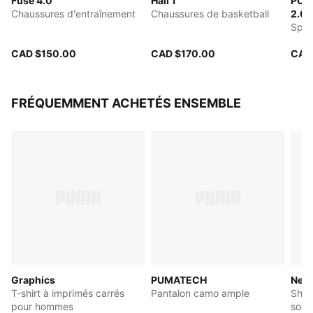
Fuse 4.0
Hali 1
PUM
Largeur accrue au niveau des orteils
Chaussures d'entraînement
Chaussures de basketball
2.0
Amorti : Moyen
Spar
Tige respirante avec renfort 3D PWRPRINT
CAD $150.00
CAD $170.00
CAD
FRÉQUEMMENT ACHETÉS ENSEMBLE
Graphics
PUMATECH
Neym
T-shirt à imprimés carrés
Pantalon camo ample
Shor
pour hommes
socc