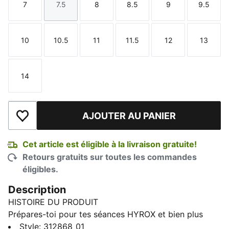
7
7.5
8
8.5
9
9.5
Taille
Taille
Taille
Taille
Taille
Taille
10
10.5
11
11.5
12
13
Taille
Taille
Taille
Taille
Taille
Taille
14
Taille
AJOUTER AU PANIER
Ajouter à la liste de souhaits
Cet article est éligible à la livraison gratuite!
Retours gratuits sur toutes les commandes
éligibles.
Description
HISTOIRE DU PRODUIT
Prépares-toi pour tes séances HYROX et bien plus
encore avec ces chaussures d'entraînement Activate
Style
:
312868_01