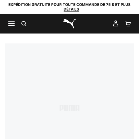
EXPÉDITION GRATUITE POUR TOUTE COMMANDE DE 75 $ ET PLUS
DÉTAILS
RECHERCHER
MON C
PA
PUMA.com