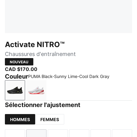
Activate NITRO™
Chaussures d'entraînement
NOUVEAU
CAD $170.00
Couleur
PUMA Black-Sunny Lime-Cool Dark Gray
PUMA Black-Sunny Lime-Cool Dark Gray
PUMA White-Ultra Red-Inky Depths
Sélectionner l'ajustement
HOMMES
FEMMES