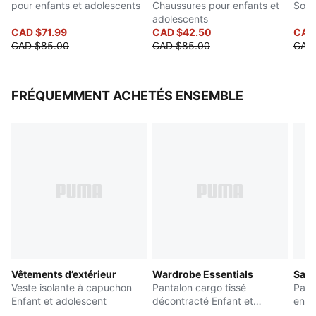
pour enfants et adolescents
Vive
Chaussures pour enfants et
Souli
enfants de 8 à 16 ans
adolescents
CAD $71.99
CAD $42.50
CAD
CAD $85.00
CAD $85.00
CAD
FRÉQUEMMENT ACHETÉS ENSEMBLE
Vêtements d’extérieur
Wardrobe Essentials
Sati
Veste isolante à capuchon
Pantalon cargo tissé
Pant
Enfant et adolescent
décontracté Enfant et
enfa
adolescent