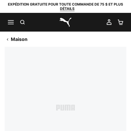
EXPÉDITION GRATUITE POUR TOUTE COMMANDE DE 75 $ ET PLUS
DÉTAILS
RECHERCHER
MON C
PA
PUMA.com
Maison