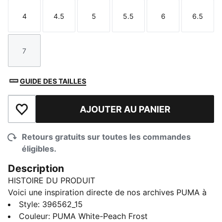
4
4.5
5
5.5
6
6.5
Taille
Taille
Taille
Taille
Taille
Taille
7
Taille
GUIDE DES TAILLES
AJOUTER AU PANIER
Ajouter à la liste de souhaits
Retours gratuits sur toutes les commandes
éligibles.
Description
HISTOIRE DU PRODUIT
Voici une inspiration directe de nos archives PUMA à
travers les matériaux et le coloris. La Vis2k est un
Style
:
396562_15
mélange de mesh et de synthétique aux couleurs de
Couleur
:
PUMA White-Peach Frost