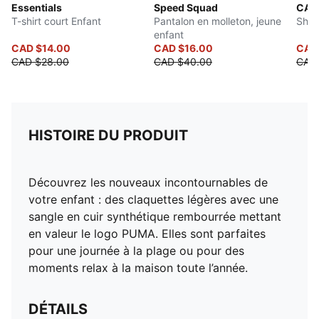
Essentials
Speed Squad
CAT
T-shirt court Enfant
Pantalon en molleton, jeune
Shor
enfant
CAD $14.00
CAD $16.00
CAD
CAD $28.00
CAD $40.00
CAD
HISTOIRE DU PRODUIT
Découvrez les nouveaux incontournables de
votre enfant : des claquettes légères avec une
sangle en cuir synthétique rembourrée mettant
en valeur le logo PUMA. Elles sont parfaites
pour une journée à la plage ou pour des
moments relax à la maison toute l’année.
DÉTAILS