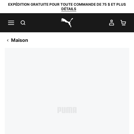
EXPÉDITION GRATUITE POUR TOUTE COMMANDE DE 75 $ ET PLUS
DÉTAILS
RECHERCHER
MON C
PA
PUMA.com
Maison