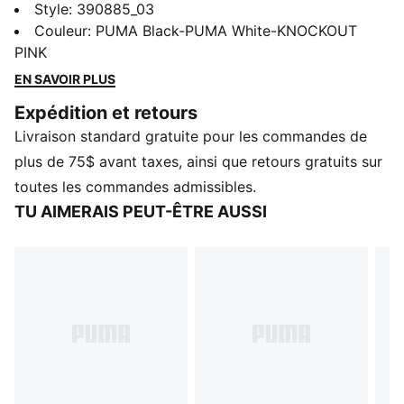
Découvrez les nouveaux incontournables de votre
Style
:
390885_03
enfant : des claquettes légères avec une sangle en cuir
Couleur
:
PUMA Black-PUMA White-KNOCKOUT
synthétique rembourrée mettant en valeur le logo
PINK
PUMA. Elles sont parfaites pour une journée à la plage
EN SAVOIR PLUS
ou pour des moments relax à la maison toute l’année.
Expédition et retours
DÉTAILS
Livraison standard gratuite pour les commandes de
Tige synthétique
Semelle intercalaire en IMEVA
plus de 75$ avant taxes, ainsi que retours gratuits sur
Semelle extérieure en IMEVA
toutes les commandes admissibles.
o
Logo PUMA n
1 sur la tige
TU AIMERAIS PEUT-ÊTRE AUSSI
PUMA Enfant : Recommandé pour les jeunes enfants
de 4 à 8 ans