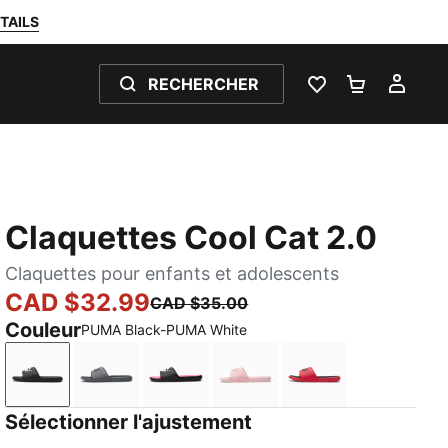
TAILS
RECHERCHER
LISTE DE SOUH
PANIER 0
MON
Claquettes Cool Cat 2.0
Claquettes pour enfants et adolescents
CAD $32.99
CAD $35.00
Couleur
PUMA Black-PUMA White
PUMA Black-PUMA White
Cool Dark Gray-PUMA Black
PUMA Black-PUMA White-KNOCKO
Bridal Rose-Rose Gold
For All Time Red
Sélectionner l'ajustement