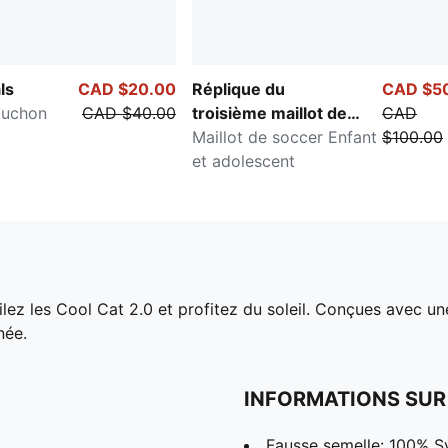
ls
CAD $20.00
Réplique du
CAD $5
puchon
CAD $40.00
troisième maillot de
CAD
Manchester City
Maillot de soccer Enfant
$100.00
25/26
et adolescent
ilez les Cool Cat 2.0 et profitez du soleil. Conçues avec un
née.
INFORMATIONS SUR
Fausse semelle: 100% S