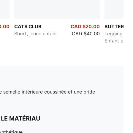
0.00
CATS CLUB
CAD $20.00
BUTTERFLY
Short, jeune enfant
CAD $40.00
Legging tail
Enfant et ad
e semelle intérieure coussinée et une bride
 LE MATÉRIAU
ynthétique