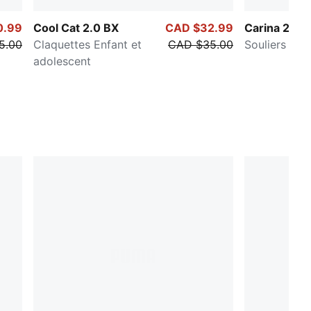
0.99
Cool Cat 2.0 BX
CAD $32.99
Carina 2.0 J
5.00
Claquettes Enfant et
CAD $35.00
Souliers pour
adolescent