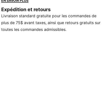
EN SAVOIR PLUS
DÉTAILS
Expédition et retours
Tige en cuir synthétique
Livraison standard gratuite pour les commandes de
Semelle intermédiaire en IMEVA
Semelle extérieure en IMEVA
plus de 75$ avant taxes, ainsi que retours gratuits sur
Logo PUMA n° 1 sur la bride
toutes les commandes admissibles.
PUMA Youth : Recommandées pour les enfants de 8 à
16 ans