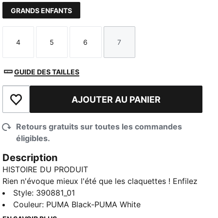
GRANDS ENFANTS
4
5
6
7
Taille
Taille
Taille
Taille
GUIDE DES TAILLES
AJOUTER AU PANIER
Ajouter à la liste de souhaits
Retours gratuits sur toutes les commandes
éligibles.
Description
HISTOIRE DU PRODUIT
Rien n'évoque mieux l'été que les claquettes ! Enfilez
les Cool Cat 2.0 et profitez du soleil. Conçues avec
Style
:
390881_01
une semelle intérieure coussinée et une bride
Couleur
:
PUMA Black-PUMA White
rembourrée pour un confort optimal toute la journée.